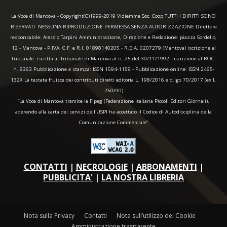
La Voce di Mantova - Copyright(C)1999-2019 Vidiemme Soc. Coop TUTTI I DIRITTI SONO
RISERVATI. NESSUNA RIPRODUZIONE PERMESSA SENZA AUTORIZZAZIONE Direttore
responsabile: Alessio Tarpini Amministrazione, Direzione e Redazione: piazza Sordello,
12 - Mantova - P.IVA, C.F. e R.I. 01898140205 - R.E.A. 0207279 (Mantova) iscrizione al
Tribunale: iscritta al Tribunale di Mantova al n. 25 del 30/11/1992 - iscrizione al ROC:
n. 9363 Pubblicazione a stampa: ISSN 1594-1159 - Pubblicazione online: ISSN 2465-
132X La testata fruisce dei contributi diretti editoria L. 198/2016 e d.lgs 70/2017 (ex L.
250/90)
“La Voce di Mantova tramite la Fipeg (Federazione Italiana Piccoli Editori Giornali),
aderendo alla carta dei servizi dell'USPI ha accettato il Codice di Autodisciplina della
Comunicazione Commerciale"
CONTATTI
|
NECROLOGIE
|
ABBONAMENTI
|
PUBBLICITA'
|
LA NOSTRA LIBRERIA
Nota sulla Privacy
Contatti
Nota sull’utilizzo dei Cookie
Amministrazione trasparente