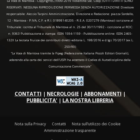
La Voce di Mantova - Copyright(C)1999-2019 Vidiemme Soc. Coop TUTTI I DIRITTI SONO
RISERVATI. NESSUNA RIPRODUZIONE PERMESSA SENZA AUTORIZZAZIONE Direttore
responsabile: Alessio Tarpini Amministrazione, Direzione e Redazione: piazza Sordello,
12 - Mantova - P.IVA, C.F. e R.I. 01898140205 - R.E.A. 0207279 (Mantova) iscrizione al
Tribunale: iscritta al Tribunale di Mantova al n. 25 del 30/11/1992 - iscrizione al ROC:
n. 9363 Pubblicazione a stampa: ISSN 1594-1159 - Pubblicazione online: ISSN 2465-
132X La testata fruisce dei contributi diretti editoria L. 198/2016 e d.lgs 70/2017 (ex L.
250/90)
“La Voce di Mantova tramite la Fipeg (Federazione Italiana Piccoli Editori Giornali),
aderendo alla carta dei servizi dell'USPI ha accettato il Codice di Autodisciplina della
Comunicazione Commerciale"
CONTATTI
|
NECROLOGIE
|
ABBONAMENTI
|
PUBBLICITA'
|
LA NOSTRA LIBRERIA
Nota sulla Privacy
Contatti
Nota sull’utilizzo dei Cookie
Amministrazione trasparente