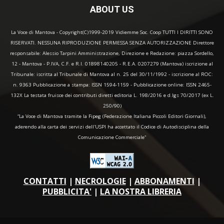
ABOUT US
La Voce di Mantova - Copyright(C)1999-2019 Vidiemme Soc. Coop TUTTI I DIRITTI SONO
RISERVATI. NESSUNA RIPRODUZIONE PERMESSA SENZA AUTORIZZAZIONE Direttore
responsabile: Alessio Tarpini Amministrazione, Direzione e Redazione: piazza Sordello,
12 - Mantova - P.IVA, C.F. e R.I. 01898140205 - R.E.A. 0207279 (Mantova) iscrizione al
Tribunale: iscritta al Tribunale di Mantova al n. 25 del 30/11/1992 - iscrizione al ROC:
n. 9363 Pubblicazione a stampa: ISSN 1594-1159 - Pubblicazione online: ISSN 2465-
132X La testata fruisce dei contributi diretti editoria L. 198/2016 e d.lgs 70/2017 (ex L.
250/90)
“La Voce di Mantova tramite la Fipeg (Federazione Italiana Piccoli Editori Giornali),
aderendo alla carta dei servizi dell'USPI ha accettato il Codice di Autodisciplina della
Comunicazione Commerciale"
CONTATTI
|
NECROLOGIE
|
ABBONAMENTI
|
PUBBLICITA'
|
LA NOSTRA LIBRERIA