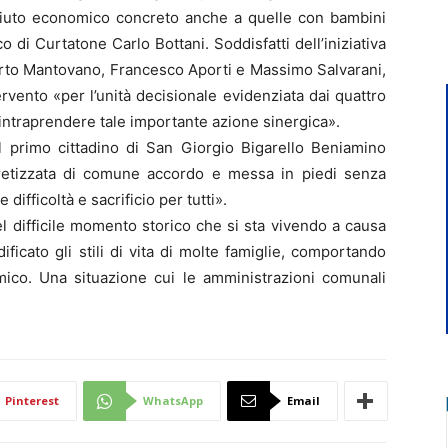
n aiuto economico concreto anche a quelle con bambini
aco di Curtatone Carlo Bottani. Soddisfatti dell’iniziativa
 Porto Mantovano, Francesco Aporti e Massimo Salvarani,
ervento «per l’unità decisionale evidenziata dai quattro
’intraprendere tale importante azione sinergica».
l primo cittadino di San Giorgio Bigarello Beniamino
ncretizzata di comune accordo e messa in piedi senza
difficoltà e sacrificio per tutti».
del difficile momento storico che si sta vivendo a causa
icato gli stili di vita di molte famiglie, comportando
ico. Una situazione cui le amministrazioni comunali
Pinterest
WhatsApp
Email