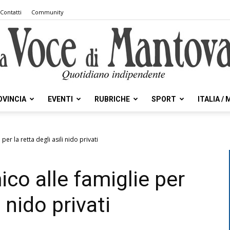
Contatti
Community
OVINCIA
EVENTI
RUBRICHE
SPORT
ITALIA /
la
er la retta degli asili nido privati
co alle famiglie per
Voce
i nido privati