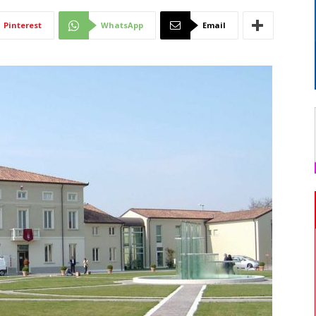
Di
Pinterest
WhatsApp
Email
Mantova