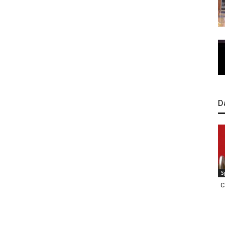
D
S
C