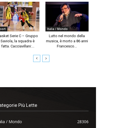
port
Italia / Mondo
asket Serie C – Gruppo
Lutto nel mondo della
Saviola, la squadra è
musica, è morto a 86 anni
fatta. Cacciavillani:...
Francesco...
ategorie Più Lette
alia / Mondo
28306