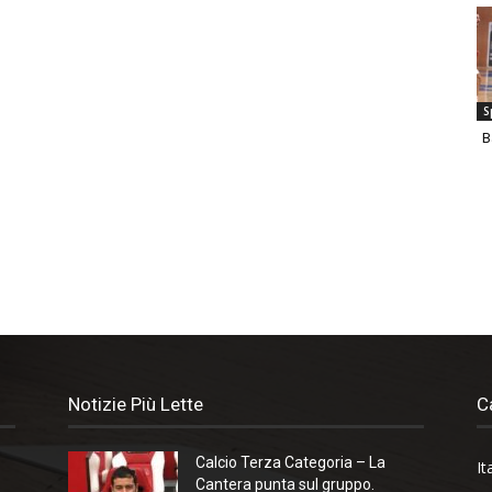
S
B
Notizie Più Lette
C
Calcio Terza Categoria – La
It
Cantera punta sul gruppo.