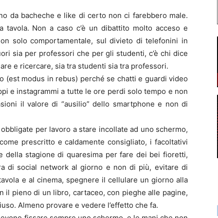
uno da bacheche e like di certo non ci farebbero male.
a tavola. Non a caso c’è un dibattito molto acceso e
on solo comportamentale, sul divieto di telefonini in
uori sia per professori che per gli studenti, c’è chi dice
re e ricercare, sia tra studenti sia tra professori.
o (est modus in rebus) perché se chatti e guardi video
ppi e instagrammi a tutte le ore perdi solo tempo e non
ioni il valore di “ausilio” dello smartphone e non di
 obbligate per lavoro a stare incollate ad uno schermo,
me prescritto e caldamente consigliato, i facoltativi
 della stagione di quaresima per fare dei bei fioretti,
ra di social network al giorno e non di più, evitare di
 tavola e al cinema, spegnere il cellulare un giorno alla
n il pieno di un libro, cartaceo, con pieghe alle pagine,
iuso. Almeno provare e vedere l’effetto che fa.
 devono fissare sempre uno schermo, e le mani che non