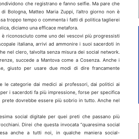
ndividono che registrano e fanno selfie. Ma pare che
 di Bologna, Matteo Maria Zuppi, l’altro giorno non è
ssa troppo tempo o commenta i fatti di politica taglierei
ica, diciamo una efficace metafora.
 è riconosciuto come uno dei vescovi più progressisti
copale italiana, arrivi ad ammonire i suoi sacerdoti in
e nel clero, talvolta senza misura dei social network.
renze, succede a Mantova come a Cosenza. Anche i
e, giusto per usare due modi di dire francamente
e le categorie dai medici ai professori, dai politici ai
se per i sacerdoti fa più impressione, forse per specifica
n prete dovrebbe essere più sobrio in tutto. Anche nel
esima social digitale per quei preti che passano più
rocchiani. Direi che questa invocata “quaresima social
esa anche a tutti noi, in qualche maniera social-