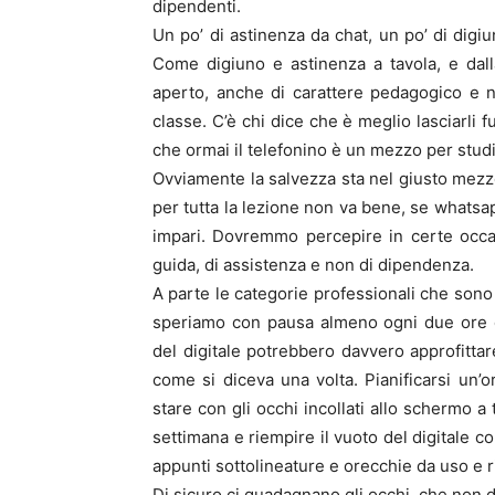
dipendenti.
Un po’ di astinenza da chat, un po’ di digi
Come digiuno e astinenza a tavola, e dall
aperto, anche di carattere pedagogico e n
classe. C’è chi dice che è meglio lasciarli f
che ormai il telefonino è un mezzo per studia
Ovviamente la salvezza sta nel giusto mezz
per tutta la lezione non va bene, se whatsa
impari. Dovremmo percepire in certe occas
guida, di assistenza e non di dipendenza.
A parte le categorie professionali che sono
speriamo con pausa almeno ogni due ore co
del digitale potrebbero davvero approfittare
come si diceva una volta. Pianificarsi un’o
stare con gli occhi incollati allo schermo a
settimana e riempire il vuoto del digitale co
appunti sottolineature e orecchie da uso e r
Di sicuro ci guadagnano gli occhi, che non