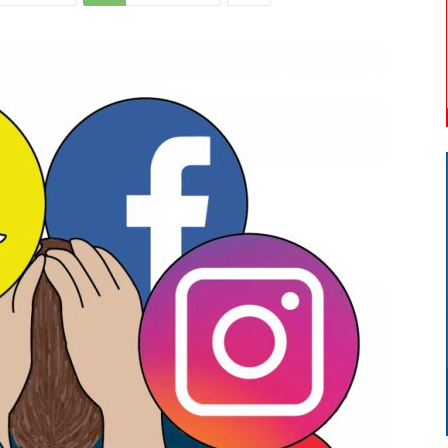
Di
Mantova