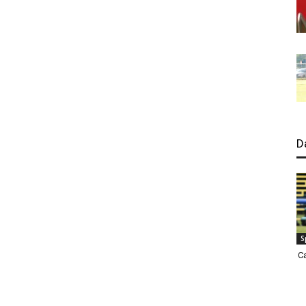
D
S
C