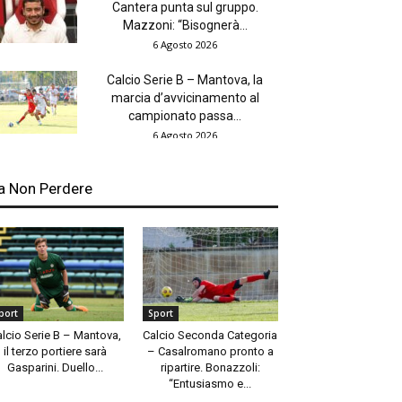
Cantera punta sul gruppo.
Mazzoni: “Bisognerà...
6 Agosto 2026
Calcio Serie B – Mantova, la
marcia d’avvicinamento al
campionato passa...
6 Agosto 2026
a Non Perdere
port
Sport
alcio Serie B – Mantova,
Calcio Seconda Categoria
il terzo portiere sarà
– Casalromano pronto a
Gasparini. Duello...
ripartire. Bonazzoli:
“Entusiasmo e...