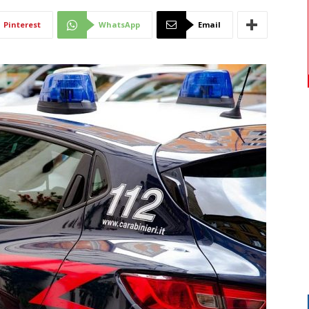
Di
Pinterest
WhatsApp
Email
Mantova