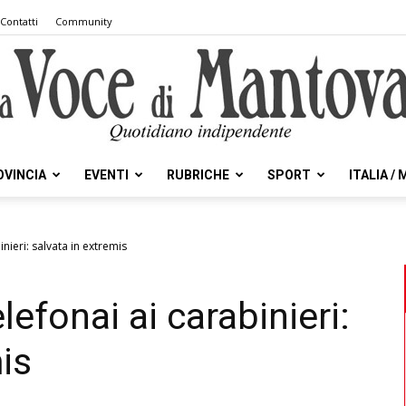
Contatti
Community
OVINCIA
EVENTI
RUBRICHE
SPORT
ITALIA /
la
nieri: salvata in extremis
efonai ai carabinieri:
Voce
is