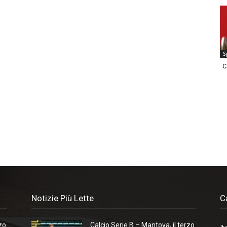
S
C
Notizie Più Lette
C
zo
Calcio Serie B – Mantova, il terzo