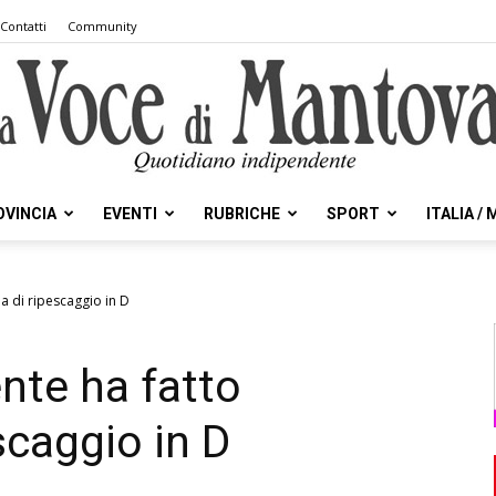
Contatti
Community
OVINCIA
EVENTI
RUBRICHE
SPORT
ITALIA /
la
a di ripescaggio in D
nte ha fatto
Voce
caggio in D