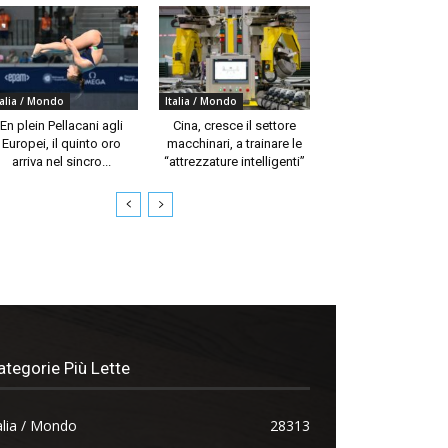
talia / Mondo
Italia / Mondo
En plein Pellacani agli
Cina, cresce il settore
Europei, il quinto oro
macchinari, a trainare le
arriva nel sincro...
“attrezzature intelligenti”
ategorie Più Lette
alia / Mondo
28313