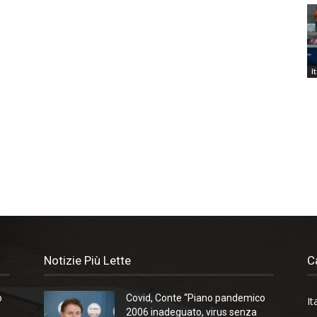
I
Notizie Più Lette
C
o
Covid, Conte “Piano pandemico
It
2006 inadeguato, virus senza