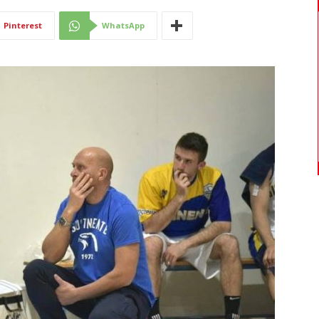
Di
Pinterest
WhatsApp
Mantova