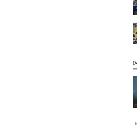
D
I
i