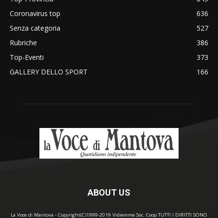
Coronavirus top
636
Senza categoria
527
Rubriche
386
Top-Eventi
373
GALLERY DELLO SPORT
166
ABOUT US
La Voce di Mantova - Copyright(C)1999-2019 Vidiemme Soc. Coop TUTTI I DIRITTI SONO