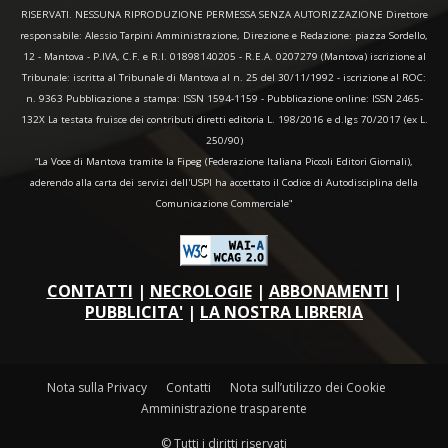
RISERVATI. NESSUNA RIPRODUZIONE PERMESSA SENZA AUTORIZZAZIONE Direttore
responsabile: Alessio Tarpini Amministrazione, Direzione e Redazione: piazza Sordello,
12 - Mantova - P.IVA, C.F. e R.I. 01898140205 - R.E.A. 0207279 (Mantova) iscrizione al
Tribunale: iscritta al Tribunale di Mantova al n. 25 del 30/11/1992 - iscrizione al ROC:
n. 9363 Pubblicazione a stampa: ISSN 1594-1159 - Pubblicazione online: ISSN 2465-
132X La testata fruisce dei contributi diretti editoria L. 198/2016 e d.lgs 70/2017 (ex L.
250/90)
“La Voce di Mantova tramite la Fipeg (Federazione Italiana Piccoli Editori Giornali),
aderendo alla carta dei servizi dell'USPI ha accettato il Codice di Autodisciplina della
Comunicazione Commerciale"
CONTATTI
|
NECROLOGIE
|
ABBONAMENTI
|
PUBBLICITA'
|
LA NOSTRA LIBRERIA
Nota sulla Privacy
Contatti
Nota sull’utilizzo dei Cookie
Amministrazione trasparente
© Tutti i diritti riservati