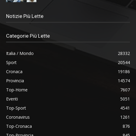
Notizie Più Lette
Categorie Più Lette
Italia / Mondo
28332
Sport
20544
Cronaca
19186
Provincia
14574
Top-Home
7607
Eventi
5051
Top-Sport
4541
Coronavirus
1261
Top-Cronaca
876
Top-Provincia
845