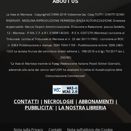
ABOUT US
La Voce di Mantova - Copyright(C)1999-2019 Vidiemme Soc. Coop TUTTI I DIRITTI SONO
RISERVATI. NESSUNA RIPRODUZIONE PERMESSA SENZA AUTORIZZAZIONE Direttore
responsabile: Alessio Tarpini Amministrazione, Direzione e Redazione: piazza Sordello,
12 - Mantova - P.IVA, C.F. e R.I. 01898140205 - R.E.A. 0207279 (Mantova) iscrizione al
Tribunale: iscritta al Tribunale di Mantova al n. 25 del 30/11/1992 - iscrizione al ROC:
n. 9363 Pubblicazione a stampa: ISSN 1594-1159 - Pubblicazione online: ISSN 2465-
132X La testata fruisce dei contributi diretti editoria L. 198/2016 e d.lgs 70/2017 (ex L.
250/90)
“La Voce di Mantova tramite la Fipeg (Federazione Italiana Piccoli Editori Giornali),
aderendo alla carta dei servizi dell'USPI ha accettato il Codice di Autodisciplina della
Comunicazione Commerciale"
CONTATTI
|
NECROLOGIE
|
ABBONAMENTI
|
PUBBLICITA'
|
LA NOSTRA LIBRERIA
Nota sulla Privacy
Contatti
Nota sull’utilizzo dei Cookie