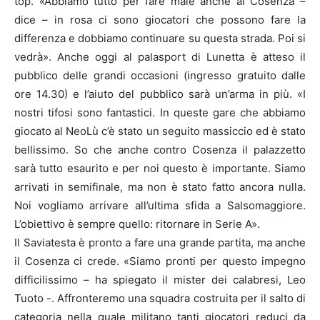
top. «Abbiamo tutto per fare male anche al Cosenza –
dice – in rosa ci sono giocatori che possono fare la
differenza e dobbiamo continuare su questa strada. Poi si
vedrà». Anche oggi al palasport di Lunetta è atteso il
pubblico delle grandi occasioni (ingresso gratuito dalle
ore 14.30) e l’aiuto del pubblico sarà un’arma in più. «I
nostri tifosi sono fantastici. In queste gare che abbiamo
giocato al NeoLù c’è stato un seguito massiccio ed è stato
bellissimo. So che anche contro Cosenza il palazzetto
sarà tutto esaurito e per noi questo è importante. Siamo
arrivati in semifinale, ma non è stato fatto ancora nulla.
Noi vogliamo arrivare all’ultima sfida a Salsomaggiore.
L’obiettivo è sempre quello: ritornare in Serie A».
Il Saviatesta è pronto a fare una grande partita, ma anche
il Cosenza ci crede. «Siamo pronti per questo impegno
difficilissimo – ha spiegato il mister dei calabresi, Leo
Tuoto -. Affronteremo una squadra costruita per il salto di
categoria nella quale militano tanti giocatori reduci da