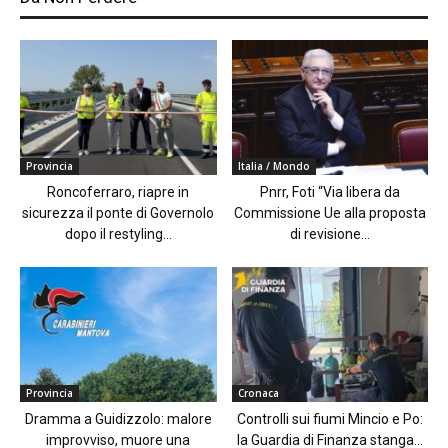
Provincia
Italia / Mondo
Roncoferraro, riapre in
Pnrr, Foti “Via libera da
sicurezza il ponte di Governolo
Commissione Ue alla proposta
dopo il restyling...
di revisione...
Provincia
Cronaca
Dramma a Guidizzolo: malore
Controlli sui fiumi Mincio e Po:
improvviso, muore una
la Guardia di Finanza stanga...