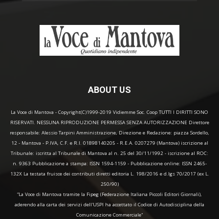
ABOUT US
La Voce di Mantova - Copyright(C)1999-2019 Vidiemme Soc. Coop TUTTI I DIRITTI SONO
RISERVATI. NESSUNA RIPRODUZIONE PERMESSA SENZA AUTORIZZAZIONE Direttore
responsabile: Alessio Tarpini Amministrazione, Direzione e Redazione: piazza Sordello,
12 - Mantova - P.IVA, C.F. e R.I. 01898140205 - R.E.A. 0207279 (Mantova) iscrizione al
Tribunale: iscritta al Tribunale di Mantova al n. 25 del 30/11/1992 - iscrizione al ROC:
n. 9363 Pubblicazione a stampa: ISSN 1594-1159 - Pubblicazione online: ISSN 2465-
132X La testata fruisce dei contributi diretti editoria L. 198/2016 e d.lgs 70/2017 (ex L.
250/90)
“La Voce di Mantova tramite la Fipeg (Federazione Italiana Piccoli Editori Giornali),
aderendo alla carta dei servizi dell'USPI ha accettato il Codice di Autodisciplina della
Comunicazione Commerciale"