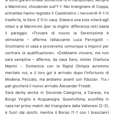
a Marmirolo, chiudendo sull’1-1. Nel triangolare di Coppa,
entrambe hanno regolato il Castelvetro: i neroverdi 4-1 in
trasferta, la Sere 2-0 in casa. Stasera una sola volerà agli
ottavi e al Marmirolo (per la miglior differenza reti) basta
il pareggio. «Trovare di nuovo la Serenissima è
stimolante – afferma l’attaccante Luca Pernigotti -.
Giochiamo in casa e proveremo comunque a imporci per
centrare la qualificazione». «Dobbiamo vincere, ma non
sarà semplice – afferma, da casa Sere, mister Gianluca
Manini -. Domenica con la Rapid Olimpia avremmo
meritato noi, e il loro gol è arrivato dopo l’infortunio di
Modena. Peccato, ma andiamo avanti con fiducia». Tra i
pali giocherà il nuovo arrivato Alexander Freddi.
Sarà derby anche in Seconda Categoria, a Cerese, tra
Borgo Virgilio e Acquanegra. Quest’ultima, sconfitta in
casa nel primo match del triangolare dalla Valtenesi (2-3),
è fuori dai giochi, mentre il Borgo (1-1 con i bresciani)