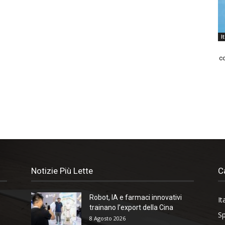
I
co
Notizie Più Lette
C
Robot, IA e farmaci innovativi
It
trainano l’export della Cina
Sp
8 Agosto 2026