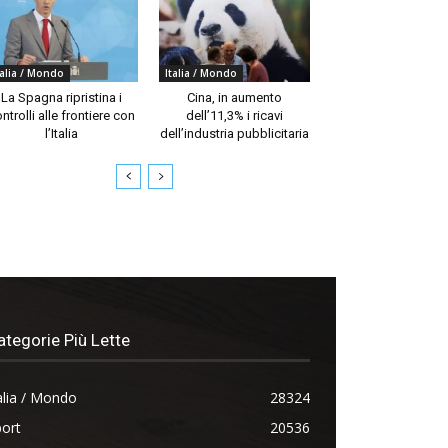
talia / Mondo
Italia / Mondo
La Spagna ripristina i
Cina, in aumento
ntrolli alle frontiere con
dell’11,3% i ricavi
l’Italia
dell’industria pubblicitaria
ategorie Più Lette
alia / Mondo
28324
ort
20536