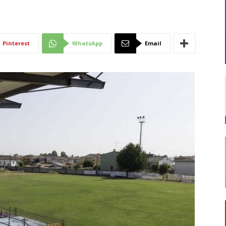
Di
Pinterest
WhatsApp
Email
Mantova