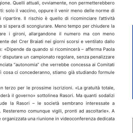
agione. Quelli attuali, ovviamente, non permetterebbero
ti: solo il vaccino, oppure il venir meno delle norme di
ipartire. Il rischio è quello di ricominciare l’attività
he si spera di scongiurare. Meno tempo per chiudere la
iare i gironi, allargandone il numero ma con meno
ente del Crer Braiati nei giorni scorsi e ventilato dallo
to: «Dipende da quando si ricomincerà – afferma Paola
er disputare un campionato regolare, senza penalizzare
unciata “autonomia” che verrebbe concessa ai Comitati
dì cosa ci concederanno, stiamo già studiando formule
 terzo per le prossime iscrizioni. «La gratuità totale,
erà il governo» sottolinea Rasori. Ma quanti sodalizi
ude la Rasori – le società sembrano interessate a
i. Resteremo comunque vigili, pronti ad ascoltarle». A
 organizzata una riunione in videoconferenza dedicata