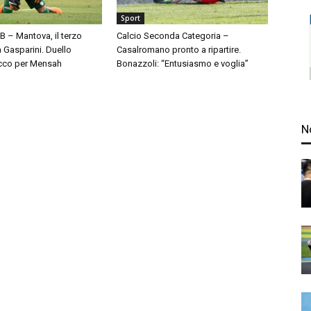
Sport
 B – Mantova, il terzo
Calcio Seconda Categoria –
à Gasparini. Duello
Casalromano pronto a ripartire.
cco per Mensah
Bonazzoli: “Entusiasmo e voglia”
N