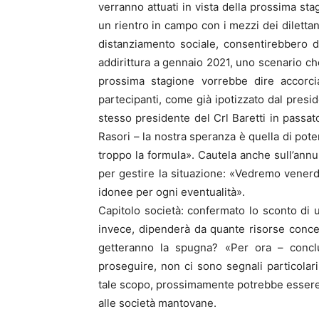
verranno attuati in vista della prossima st
un rientro in campo con i mezzi dei dilettan
distanziamento sociale, consentirebbero di r
addirittura a gennaio 2021, uno scenario c
prossima stagione vorrebbe dire accorc
partecipanti, come già ipotizzato dal presid
stesso presidente del Crl Baretti in passa
Rasori – la nostra speranza è quella di pot
troppo la formula». Cautela anche sull’ann
per gestire la situazione: «Vedremo vener
idonee per ogni eventualità».
Capitolo società: confermato lo sconto di un
invece, dipenderà da quante risorse conced
getteranno la spugna? «Per ora – concl
proseguire, non ci sono segnali particolar
tale scopo, prossimamente potrebbe essere
alle società mantovane.