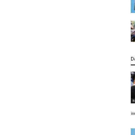
D
I
in