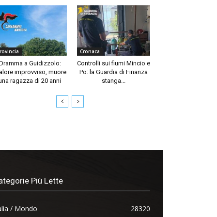
rovincia
Cronaca
Dramma a Guidizzolo:
Controlli sui fiumi Mincio e
lore improvviso, muore
Po: la Guardia di Finanza
una ragazza di 20 anni
stanga...
ategorie Più Lette
alia / Mondo
28320