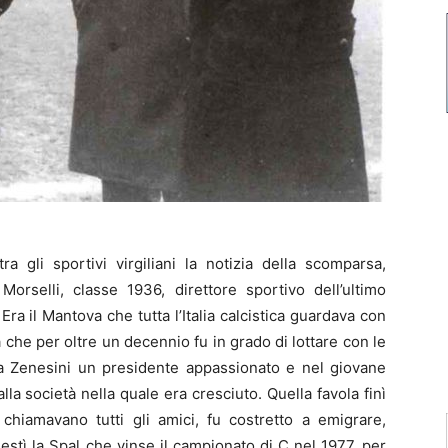
ra gli sportivi virgiliani la notizia della scomparsa,
orselli, classe 1936, direttore sportivo dell’ultimo
ra il Mantova che tutta l’Italia calcistica guardava con
che per oltre un decennio fu in grado di lottare con le
ea Zenesini un presidente appassionato e nel giovane
la società nella quale era cresciuto. Quella favola finì
iamavano tutti gli amici, fu costretto a emigrare,
estì la Spal che vinse il campionato di C nel 1977, per