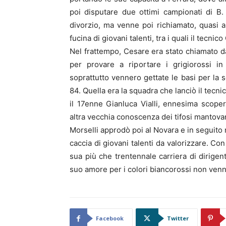
poi disputare due ottimi campionati di B.
divorzio, ma venne poi richiamato, quasi a
fucina di giovani talenti, tra i quali il tecn
Nel frattempo, Cesare era stato chiamato
per provare a riportare i grigiorossi i
soprattutto vennero gettate le basi per la 
84. Quella era la squadra che lanciò il tecn
il 17enne Gianluca Vialli, ennesima scopert
altra vecchia conoscenza dei tifosi mantovan
Morselli approdò poi al Novara e in seguito 
caccia di giovani talenti da valorizzare. Con
sua più che trentennale carriera di dirigen
suo amore per i colori biancorossi non ven
Facebook
Twitter