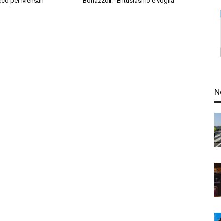
cco per Mensah
Bonazzoli: “Entusiasmo e voglia”
N