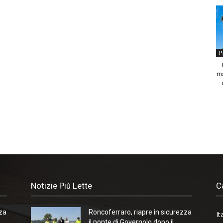
P
ma
Notizie Più Lette
C
zza
Roncoferraro, riapre in sicurezza
It
il ponte di Governolo dopo il