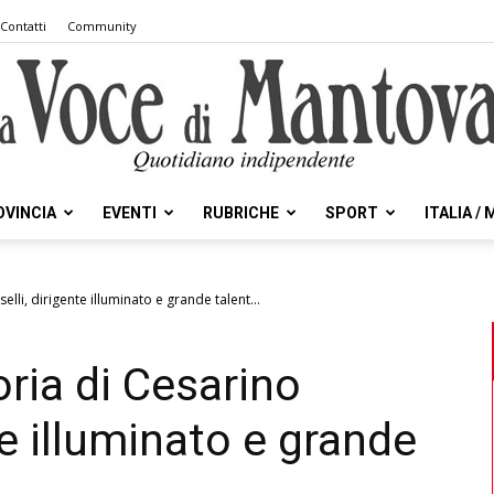
Contatti
Community
OVINCIA
EVENTI
RUBRICHE
SPORT
ITALIA /
la
lli, dirigente illuminato e grande talent...
ria di Cesarino
Voce
te illuminato e grande