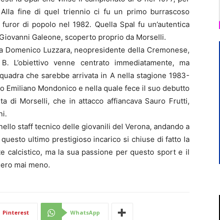
 Alla fine di quel triennio ci fu un primo burrascoso
 furor di popolo nel 1982. Quella Spal fu un’autentica
ico Giovanni Galeone, scoperto proprio da Morselli.
 da Domenico Luzzara, neopresidente della Cremonese,
n B. L’obiettivo venne centrato immediatamente, ma
squadra che sarebbe arrivata in A nella stagione 1983-
ico Emiliano Mondonico e nella quale fece il suo debutto
a di Morselli, che in attacco affiancava Sauro Frutti,
i.
nello staff tecnico delle giovanili del Verona, andando a
 questo ultimo prestigioso incarico si chiuse di fatto la
te calcistico, ma la sua passione per questo sport e il
nero mai meno.
Pinterest
WhatsApp