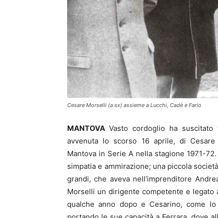
Cesare Morselli (a sx) assieme a Lucchi, Cadè e Fario
MANTOVA
Vasto cordoglio ha suscitato t
avvenuta lo scorso 16 aprile, di Cesare M
Mantova in Serie A nella stagione 1971-72. E
simpatia e ammirazione; una piccola società 
grandi, che aveva nell’imprenditore Andr
Morselli un dirigente competente e legato al
qualche anno dopo e Cesarino, come lo ch
portando le sue capacità a Ferrara, dove all