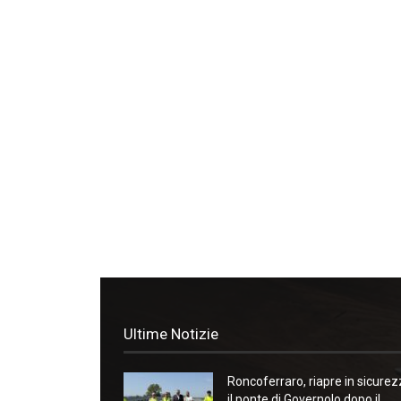
Ultime Notizie
Roncoferraro, riapre in sicure
il ponte di Governolo dopo il