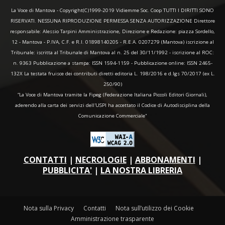
La Voce di Mantova - Copyright(C)1999-2019 Vidiemme Soc. Coop TUTTI I DIRITTI SONO
RISERVATI. NESSUNA RIPRODUZIONE PERMESSA SENZA AUTORIZZAZIONE Direttore
responsabile: Alessio Tarpini Amministrazione, Direzione e Redazione: piazza Sordello,
12 - Mantova - P.IVA, C.F. e R.I. 01898140205 - R.E.A. 0207279 (Mantova) iscrizione al
Tribunale: iscritta al Tribunale di Mantova al n. 25 del 30/11/1992 - iscrizione al ROC:
n. 9363 Pubblicazione a stampa: ISSN 1594-1159 - Pubblicazione online: ISSN 2465-
132X La testata fruisce dei contributi diretti editoria L. 198/2016 e d.lgs 70/2017 (ex L.
250/90)
“La Voce di Mantova tramite la Fipeg (Federazione Italiana Piccoli Editori Giornali),
aderendo alla carta dei servizi dell'USPI ha accettato il Codice di Autodisciplina della
Comunicazione Commerciale"
CONTATTI
|
NECROLOGIE
|
ABBONAMENTI
|
PUBBLICITA'
|
LA NOSTRA LIBRERIA
Nota sulla Privacy
Contatti
Nota sull’utilizzo dei Cookie
Amministrazione trasparente