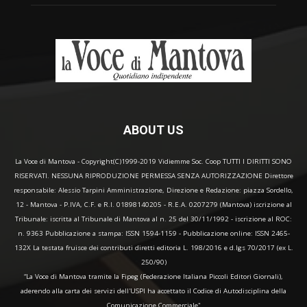
ABOUT US
La Voce di Mantova - Copyright(C)1999-2019 Vidiemme Soc. Coop TUTTI I DIRITTI SONO
RISERVATI. NESSUNA RIPRODUZIONE PERMESSA SENZA AUTORIZZAZIONE Direttore
responsabile: Alessio Tarpini Amministrazione, Direzione e Redazione: piazza Sordello,
12 - Mantova - P.IVA, C.F. e R.I. 01898140205 - R.E.A. 0207279 (Mantova) iscrizione al
Tribunale: iscritta al Tribunale di Mantova al n. 25 del 30/11/1992 - iscrizione al ROC:
n. 9363 Pubblicazione a stampa: ISSN 1594-1159 - Pubblicazione online: ISSN 2465-
132X La testata fruisce dei contributi diretti editoria L. 198/2016 e d.lgs 70/2017 (ex L.
250/90)
“La Voce di Mantova tramite la Fipeg (Federazione Italiana Piccoli Editori Giornali),
aderendo alla carta dei servizi dell'USPI ha accettato il Codice di Autodisciplina della
Comunicazione Commerciale"