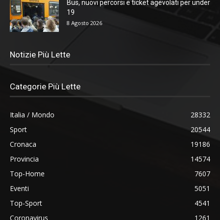
Bus, nuovi percorsi e ticket agevolati per under
19
8 Agosto 2026
Notizie Più Lette
Categorie Più Lette
Italia / Mondo
28332
Sport
20544
Cronaca
19186
Provincia
14574
Top-Home
7607
Eventi
5051
Top-Sport
4541
Coronavirus
1261