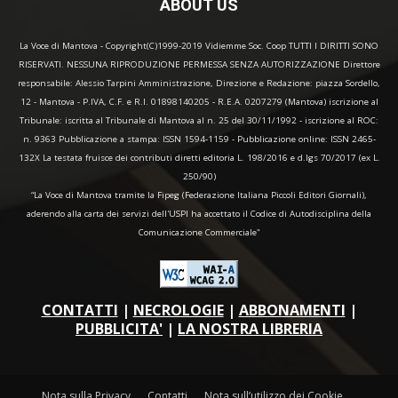
ABOUT US
La Voce di Mantova - Copyright(C)1999-2019 Vidiemme Soc. Coop TUTTI I DIRITTI SONO
RISERVATI. NESSUNA RIPRODUZIONE PERMESSA SENZA AUTORIZZAZIONE Direttore
responsabile: Alessio Tarpini Amministrazione, Direzione e Redazione: piazza Sordello,
12 - Mantova - P.IVA, C.F. e R.I. 01898140205 - R.E.A. 0207279 (Mantova) iscrizione al
Tribunale: iscritta al Tribunale di Mantova al n. 25 del 30/11/1992 - iscrizione al ROC:
n. 9363 Pubblicazione a stampa: ISSN 1594-1159 - Pubblicazione online: ISSN 2465-
132X La testata fruisce dei contributi diretti editoria L. 198/2016 e d.lgs 70/2017 (ex L.
250/90)
“La Voce di Mantova tramite la Fipeg (Federazione Italiana Piccoli Editori Giornali),
aderendo alla carta dei servizi dell'USPI ha accettato il Codice di Autodisciplina della
Comunicazione Commerciale"
CONTATTI
|
NECROLOGIE
|
ABBONAMENTI
|
PUBBLICITA'
|
LA NOSTRA LIBRERIA
Nota sulla Privacy
Contatti
Nota sull’utilizzo dei Cookie