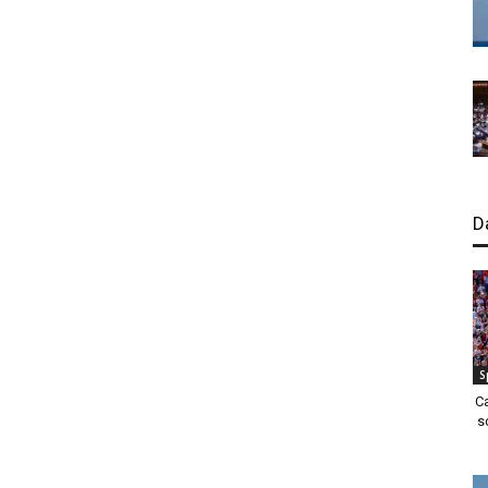
D
S
C
s