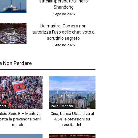
satelliti iperspettrali nello
Shandong
6 Agosto 2026
Delmastro, Camera non
autorizza l’uso delle chat, voto a
scrutinio segreto
6 Agosto 2026
a Non Perdere
port
Italia / Mondo
alcio Serie B – Mantova,
Cina, banca Ubs rialza al
catta la prevendita per il
4,5% le previsioni su
match...
crescita del...