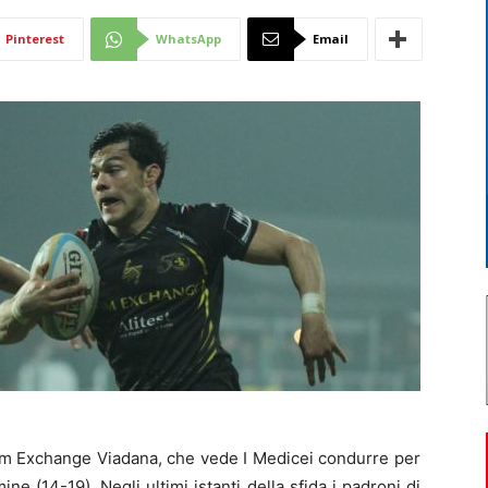
Di
Pinterest
WhatsApp
Email
Mantova
’Im Exchange Viadana, che vede I Medicei condurre per
ine (14-19). Negli ultimi istanti della sfida i padroni di