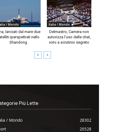
talia / Mondo
Italia / Mondo
na, lanciati dal mare due
Delmastro, Camera non
telliti iperspettrali nello
autorizza l’uso delle chat,
Shandong
voto a scrutinio segreto
ategorie Più Lette
alia / Mondo
28302
ort
20528