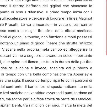
ono il ritorno beffardo dei gigliati che sbancano lo
punto di bonus difensivo. Il primo tempo inizia con i
ull’acceleratore e cercare di logorare la linea Maginot
le Presutti. Le varie incursioni in veste di ball carrier
sso contro le maglie fittissime della difesa medicea.
onti di gioco, la touche, non funziona e molti possessi
dottano un piano di gioco lineare che sfrutta l’utilizzo
e Viadana nella propria metà campo ed alleggerire la
i toscani vanno a segno e scavano un solco importante
l, due spine nel fianco per tutta la durata della partita.
isalire la china e invece, sospinta dal pubblico e
ra di tempo con una bella combinazione tra Apperley e
re che sigla. Il secondo tempo riparte con i padroni di
del confronto. Il baricentro si sposta nettamente nella
fasi statiche nei ventidue avversari i punti tardano ad
eri, ma anche per la difesa stoica da parte de I Medicei.
capitan Denti, tra i migliori dei suoi, marca la meta del