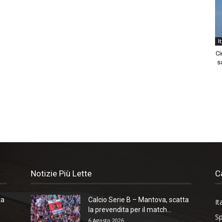
I
Ci
sa
Notizie Più Lette
C
ta
Calcio Serie B – Mantova, scatta
It
la prevendita per il match...
Sp
6 Agosto 2026