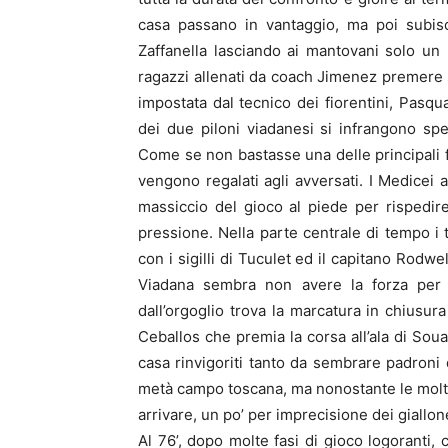
casa passano in vantaggio, ma poi subisc
Zaffanella lasciando ai mantovani solo un 
ragazzi allenati da coach Jimenez premere s
impostata dal tecnico dei fiorentini, Pasqua
dei due piloni viadanesi si infrangono spe
Come se non bastasse una delle principali f
vengono regalati agli avversati. I Medicei a
massiccio del gioco al piede per rispedir
pressione. Nella parte centrale di tempo 
con i sigilli di Tuculet ed il capitano Rodwel
Viadana sembra non avere la forza per r
dall’orgoglio trova la marcatura in chiusu
Ceballos che premia la corsa all’ala di Soua
casa rinvigoriti tanto da sembrare padroni 
metà campo toscana, ma nonostante le molte 
arrivare, un po’ per imprecisione dei giallon
Al 76’, dopo molte fasi di gioco logoranti, 