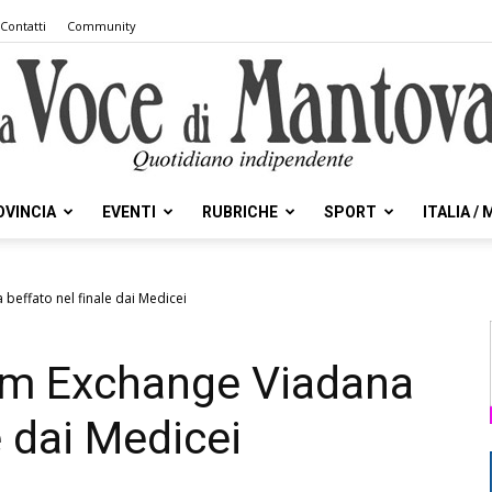
Contatti
Community
OVINCIA
EVENTI
RUBRICHE
SPORT
ITALIA /
la
beffato nel finale dai Medicei
Im Exchange Viadana
Voce
e dai Medicei