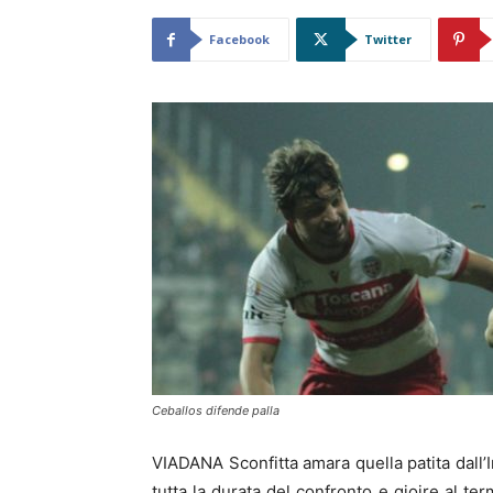
Facebook
Twitter
Ceballos difende palla
VIADANA Sconfitta amara quella patita dall
tutta la durata del confronto e gioire al term