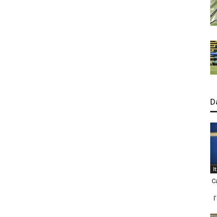
D
I
C
l