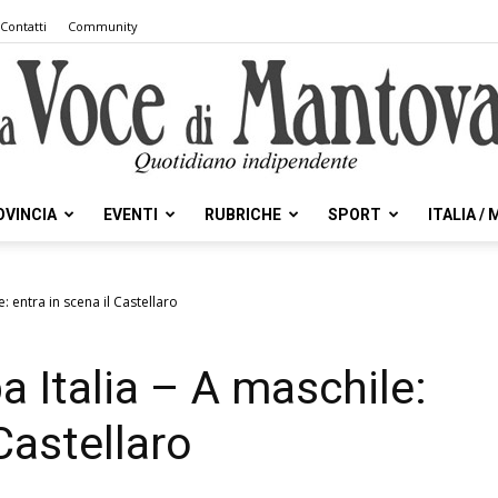
Contatti
Community
OVINCIA
EVENTI
RUBRICHE
SPORT
ITALIA /
la
 entra in scena il Castellaro
 Italia – A maschile:
Voce
 Castellaro