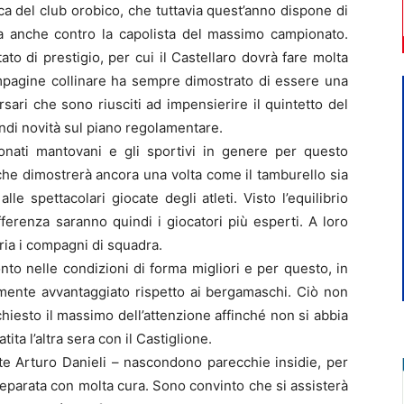
ca del club orobico, che tuttavia quest’anno dispone di
za anche contro la capolista del massimo campionato.
ato di prestigio, per cui il Castellaro dovrà fare molta
ompagine collinare ha sempre dimostrato di essere una
ersari che sono riusciti ad impensierire il quintetto del
andi novità sul piano regolamentare.
onati mantovani e gli sportivi in genere per questo
che dimostrerà ancora una volta come il tamburello sia
lle spettacolari giocate degli atleti. Visto l’equilibrio
fferenza saranno quindi i giocatori più esperti. A loro
oria i compagni di squadra.
onto nelle condizioni di forma migliori e per questo, in
mente avvantaggiato rispetto ai bergamaschi. Ciò non
chiesto il massimo dell’attenzione affinché non si abbia
ita l’altra sera con il Castiglione.
te Arturo Danieli – nascondono parecchie insidie, per
preparata con molta cura. Sono convinto che si assisterà