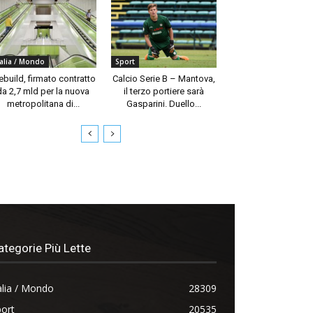
talia / Mondo
Sport
build, firmato contratto
Calcio Serie B – Mantova,
da 2,7 mld per la nuova
il terzo portiere sarà
metropolitana di...
Gasparini. Duello...
ategorie Più Lette
alia / Mondo
28309
ort
20535