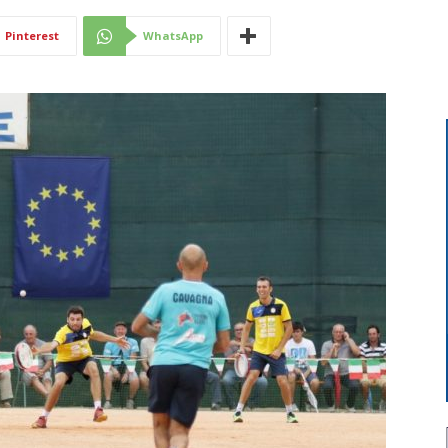
Di
Pinterest
WhatsApp
Mantova