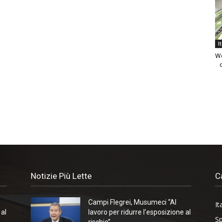
I
We
Notizie Più Lette
C
Campi Flegrei, Musumeci “Al
It
 al
lavoro per ridurre l’esposizione al
Sp
rischio”