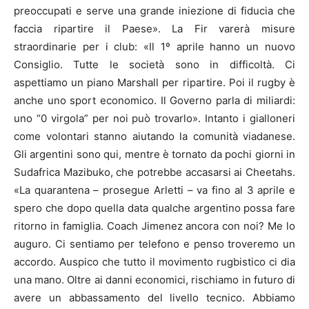
preoccupati e serve una grande iniezione di fiducia che
faccia ripartire il Paese». La Fir varerà misure
straordinarie per i club: «Il 1º aprile hanno un nuovo
Consiglio. Tutte le società sono in difficoltà. Ci
aspettiamo un piano Marshall per ripartire. Poi il rugby è
anche uno sport economico. Il Governo parla di miliardi:
uno “0 virgola” per noi può trovarlo». Intanto i gialloneri
come volontari stanno aiutando la comunità viadanese.
Gli argentini sono qui, mentre è tornato da pochi giorni in
Sudafrica Mazibuko, che potrebbe accasarsi ai Cheetahs.
«La quarantena – prosegue Arletti – va fino al 3 aprile e
spero che dopo quella data qualche argentino possa fare
ritorno in famiglia. Coach Jimenez ancora con noi? Me lo
auguro. Ci sentiamo per telefono e penso troveremo un
accordo. Auspico che tutto il movimento rugbistico ci dia
una mano. Oltre ai danni economici, rischiamo in futuro di
avere un abbassamento del livello tecnico. Abbiamo