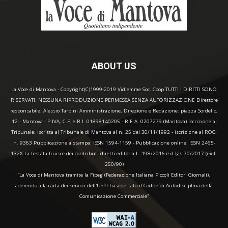
ABOUT US
La Voce di Mantova - Copyright(C)1999-2019 Vidiemme Soc. Coop TUTTI I DIRITTI SONO
RISERVATI. NESSUNA RIPRODUZIONE PERMESSA SENZA AUTORIZZAZIONE Direttore
responsabile: Alessio Tarpini Amministrazione, Direzione e Redazione: piazza Sordello,
12 - Mantova - P.IVA, C.F. e R.I. 01898140205 - R.E.A. 0207279 (Mantova) iscrizione al
Tribunale: iscritta al Tribunale di Mantova al n. 25 del 30/11/1992 - iscrizione al ROC:
n. 9363 Pubblicazione a stampa: ISSN 1594-1159 - Pubblicazione online: ISSN 2465-
132X La testata fruisce dei contributi diretti editoria L. 198/2016 e d.lgs 70/2017 (ex L.
250/90)
“La Voce di Mantova tramite la Fipeg (Federazione Italiana Piccoli Editori Giornali),
aderendo alla carta dei servizi dell'USPI ha accettato il Codice di Autodisciplina della
Comunicazione Commerciale"