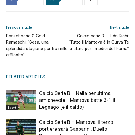
Previous article
Next article
Basket serie C Gold –
Calcio serie D – Il ds Righi:
Ramaschi: “Sesa, una
“Tutto il Mantova è in Curva Te
splendida stagione pur tra mille
a tifare per i medici del Poma”
difficoltà”
RELATED ARTICLES
Calcio Serie B – Nella penultima
amichevole il Mantova batte 3-1 il
Legnago (e il caldo)
Sport
Calcio Serie B – Mantova, il terzo
portiere sarà Gasparini. Duello