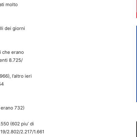
ati molto
li dei giorni
ri che erano
denti 8.725/
66), l’altro ieri
54
e erano 732)
.550 (602 piu’ di
19/2.802/2.217/1.661