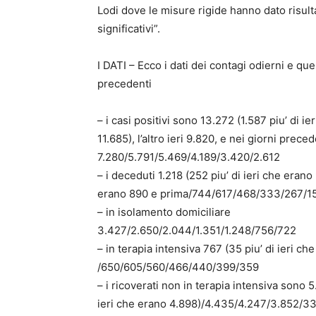
Lodi dove le misure rigide hanno dato risult
significativi”.
I DATI – Ecco i dati dei contagi odierni e quel
precedenti
– i casi positivi sono 13.272 (1.587 piu’ di ie
11.685), l’altro ieri 9.820, e nei giorni prece
7.280/5.791/5.469/4.189/3.420/2.612
– i deceduti 1.218 (252 piu’ di ieri che erano 9
erano 890 e prima/744/617/468/333/267/1
– in isolamento domiciliare
3.427/2.650/2.044/1.351/1.248/756/722
– in terapia intensiva 767 (35 piu’ di ieri ch
/650/605/560/466/440/399/359
– i ricoverati non in terapia intensiva sono 5
ieri che erano 4.898)/4.435/4.247/3.852/33