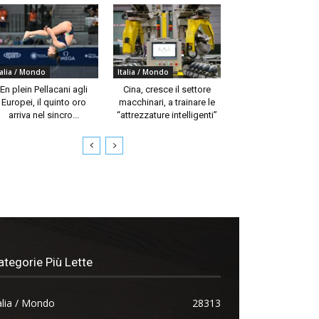
talia / Mondo
Italia / Mondo
En plein Pellacani agli
Cina, cresce il settore
Europei, il quinto oro
macchinari, a trainare le
arriva nel sincro...
“attrezzature intelligenti”
ategorie Più Lette
alia / Mondo
28313