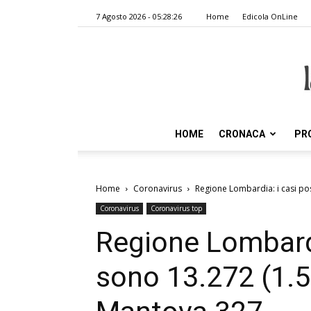
7 Agosto 2026 - 05:28:26
Home
Edicola OnLine
HOME
CRONACA
PR
Home
Coronavirus
Regione Lombardia: i casi posit
Coronavirus
Coronavirus top
Regione Lombardia
sono 13.272 (1.587