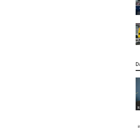
D
I
i