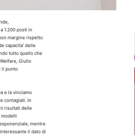
nde,
 1.200 posti in
uon margine rispetto
de capacita’ delle
ndo tutto quello che
 Welfare, Giulio
 il punto
ua e la vinciamo
e contagiati. In
 risultati delle
i modelli
 esponenziale, mentre
nteressante il dato di