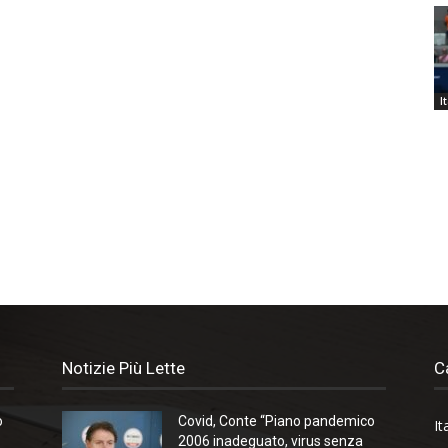
I
Notizie Più Lette
C
o
Covid, Conte “Piano pandemico
It
2006 inadeguato, virus senza