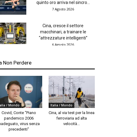
quinto oro arriva nel sincro...
7 Agosto 2026
Cina, cresce il settore
macchinari, a trainare le
“attrezzature intelligenti”
6 Agosto 2026
a Non Perdere
talia / Mondo
Italia / Mondo
Covid, Conte “Piano
Cina, al via test per la linea
pandemico 2006
ferroviaria ad alta
nadeguato, virus senza
velocità...
precedenti”