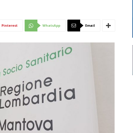
Di
Pinterest
WhatsApp
Email
Mantova