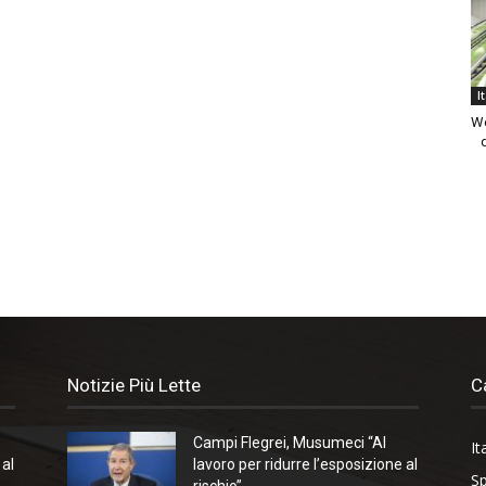
I
We
Notizie Più Lette
C
Campi Flegrei, Musumeci “Al
It
 al
lavoro per ridurre l’esposizione al
Sp
rischio”