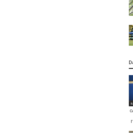
D
I
C
l