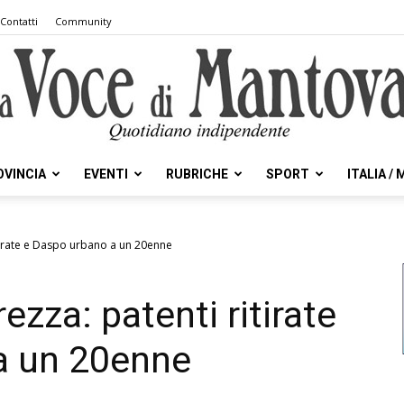
Contatti
Community
OVINCIA
EVENTI
RUBRICHE
SPORT
ITALIA /
la
itirate e Daspo urbano a un 20enne
ezza: patenti ritirate
Voce
a un 20enne