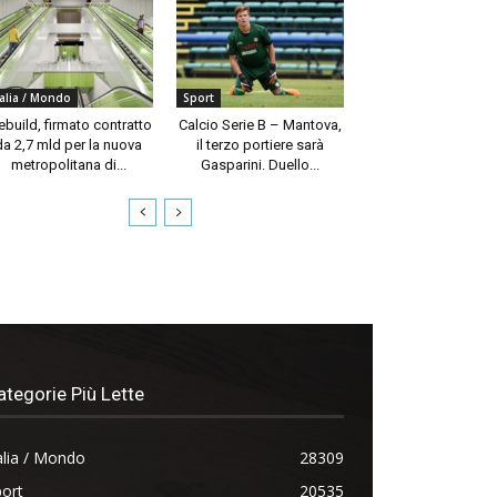
talia / Mondo
Sport
build, firmato contratto
Calcio Serie B – Mantova,
da 2,7 mld per la nuova
il terzo portiere sarà
metropolitana di...
Gasparini. Duello...
ategorie Più Lette
alia / Mondo
28309
ort
20535