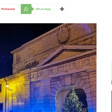
Di
Pinterest
WhatsApp
Mantova