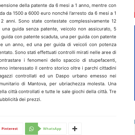
spensione della patente da 6 mesi a 1 anno, mentre con
nda da 1500 a 6000 euro nonché l’arresto da 6 mesi a 1
 2 anni. Sono state contestate complessivamente 12
i: una guida senza patente, veicolo non assicurato, 5
er guida con patente scaduta, una per guida con patente
ltre un anno, ed una per guida di veicoli con potenza
ato. Sono stati effettuati controlli mirati nelle aree di
ontrastare i fenomeni dello spaccio di stupefacenti,
nno interessato il centro storico oltre i parchi cittadini
agazzi controllati ed un Daspo urbano emesso nei
omunitario di Mantova, per ubriachezza molesta. Una
la città controllati e tutte le sale giochi della città. Tre
ubblicità dei prezzi.
Pinterest
WhatsApp