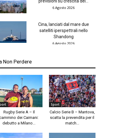
previsioni su crescita del...
6 Agosto 2026
Cina, lanciati dal mare due
satelliti iperspettrali nello
Shandong
6 Agosto 2026
a Non Perdere
port
Sport
Rugby Serie A – Il
Calcio Serie B – Mantova,
cammino dei Caimani:
scatta la prevendita per il
debutto a Milano...
match...