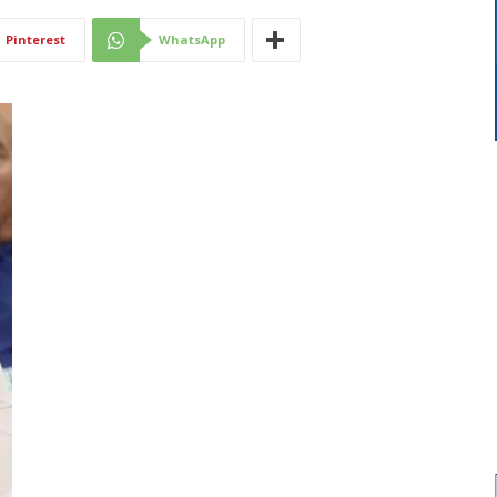
Di
Pinterest
WhatsApp
Mantova