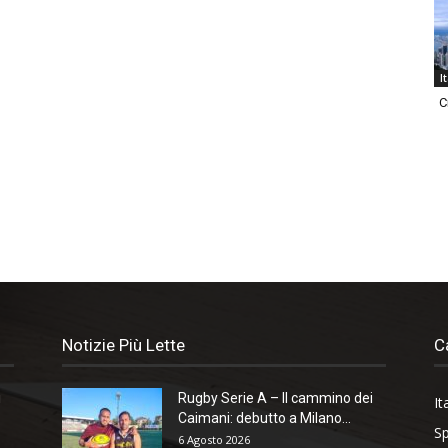
I
C
Notizie Più Lette
C
i
Rugby Serie A – Il cammino dei
It
Caimani: debutto a Milano...
Sp
6 Agosto 2026