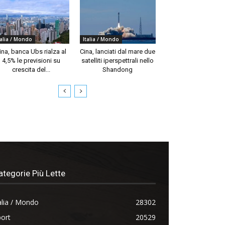
talia / Mondo
Italia / Mondo
ina, banca Ubs rialza al
Cina, lanciati dal mare due
4,5% le previsioni su
satelliti iperspettrali nello
crescita del...
Shandong
ategorie Più Lette
alia / Mondo
28302
ort
20529