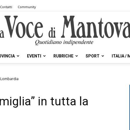
Contatti
Community
OVINCIA
EVENTI
RUBRICHE
SPORT
ITALIA /
la
 la Lombardia
miglia” in tutta la
Voce