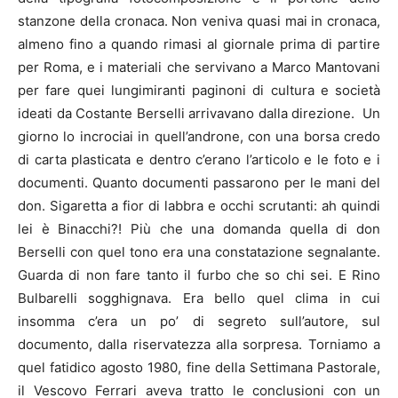
stanzone della cronaca. Non veniva quasi mai in cronaca,
almeno fino a quando rimasi al giornale prima di partire
per Roma, e i materiali che servivano a Marco Mantovani
per fare quei lungimiranti paginoni di cultura e società
ideati da Costante Berselli arrivavano dalla direzione. Un
giorno lo incrociai in quell’androne, con una borsa credo
di carta plasticata e dentro c’erano l’articolo e le foto e i
documenti. Quanto documenti passarono per le mani del
don. Sigaretta a fior di labbra e occhi scrutanti: ah quindi
lei è Binacchi?! Più che una domanda quella di don
Berselli con quel tono era una constatazione segnalante.
Guarda di non fare tanto il furbo che so chi sei. E Rino
Bulbarelli sogghignava. Era bello quel clima in cui
insomma c’era un po’ di segreto sull’autore, sul
documento, dalla riservatezza alla sorpresa. Torniamo a
quel fatidico agosto 1980, fine della Settimana Pastorale,
il Vescovo Ferrari aveva tratto le conclusioni con un