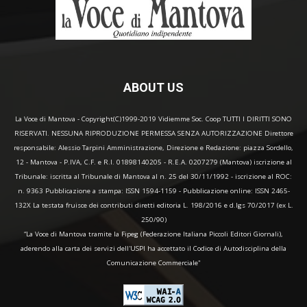
ABOUT US
La Voce di Mantova - Copyright(C)1999-2019 Vidiemme Soc. Coop TUTTI I DIRITTI SONO
RISERVATI. NESSUNA RIPRODUZIONE PERMESSA SENZA AUTORIZZAZIONE Direttore
responsabile: Alessio Tarpini Amministrazione, Direzione e Redazione: piazza Sordello,
12 - Mantova - P.IVA, C.F. e R.I. 01898140205 - R.E.A. 0207279 (Mantova) iscrizione al
Tribunale: iscritta al Tribunale di Mantova al n. 25 del 30/11/1992 - iscrizione al ROC:
n. 9363 Pubblicazione a stampa: ISSN 1594-1159 - Pubblicazione online: ISSN 2465-
132X La testata fruisce dei contributi diretti editoria L. 198/2016 e d.lgs 70/2017 (ex L.
250/90)
“La Voce di Mantova tramite la Fipeg (Federazione Italiana Piccoli Editori Giornali),
aderendo alla carta dei servizi dell'USPI ha accettato il Codice di Autodisciplina della
Comunicazione Commerciale"