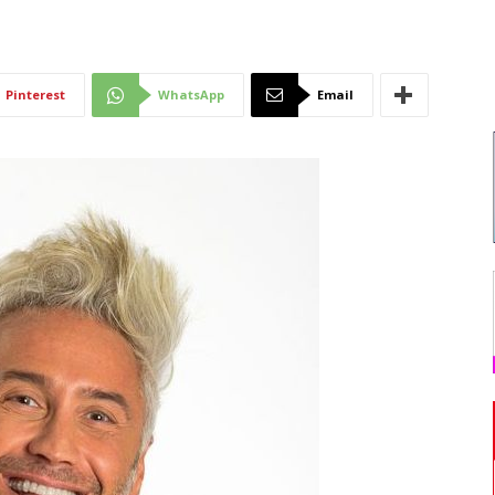
Di
Pinterest
WhatsApp
Email
Mantova