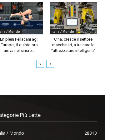
talia / Mondo
Italia / Mondo
En plein Pellacani agli
Cina, cresce il settore
Europei, il quinto oro
macchinari, a trainare le
arriva nel sincro...
“attrezzature intelligenti”
ategorie Più Lette
alia / Mondo
28313