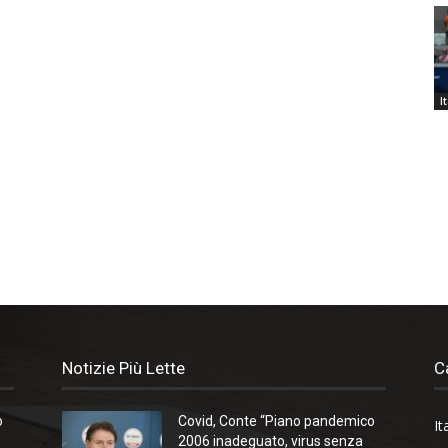
I
Notizie Più Lette
C
o
Covid, Conte “Piano pandemico
It
2006 inadeguato, virus senza