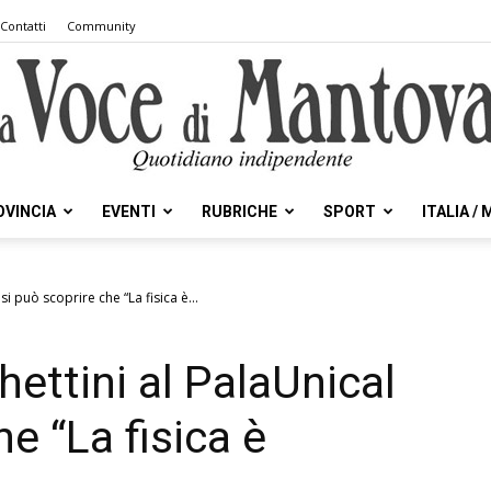
Contatti
Community
OVINCIA
EVENTI
RUBRICHE
SPORT
ITALIA /
la
i può scoprire che “La fisica è...
ettini al PalaUnical
Voce
he “La fisica è