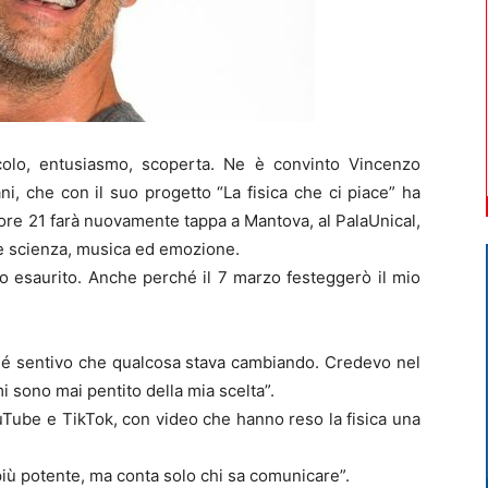
olo, entusiasmo, scoperta. Ne è convinto Vincenzo
ni, che con il suo progetto “La fisica che ci piace” ha
 ore 21 farà nuovamente tappa a Mantova, al PalaUnical,
e scienza, musica ed emozione.
to esaurito. Anche perché il 7 marzo festeggerò il mio
ché sentivo che qualcosa stava cambiando. Credevo nel
mi sono mai pentito della mia scelta”.
Tube e TikTok, con video che hanno reso la fisica una
più potente, ma conta solo chi sa comunicare”.