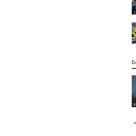
D
I
i