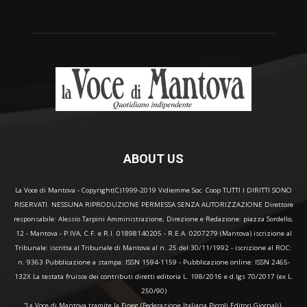
ABOUT US
La Voce di Mantova - Copyright(C)1999-2019 Vidiemme Soc. Coop TUTTI I DIRITTI SONO
RISERVATI. NESSUNA RIPRODUZIONE PERMESSA SENZA AUTORIZZAZIONE Direttore
responsabile: Alessio Tarpini Amministrazione, Direzione e Redazione: piazza Sordello,
12 - Mantova - P.IVA, C.F. e R.I. 01898140205 - R.E.A. 0207279 (Mantova) iscrizione al
Tribunale: iscritta al Tribunale di Mantova al n. 25 del 30/11/1992 - iscrizione al ROC:
n. 9363 Pubblicazione a stampa: ISSN 1594-1159 - Pubblicazione online: ISSN 2465-
132X La testata fruisce dei contributi diretti editoria L. 198/2016 e d.lgs 70/2017 (ex L.
250/90)
“La Voce di Mantova tramite la Fipeg (Federazione Italiana Piccoli Editori Giornali),