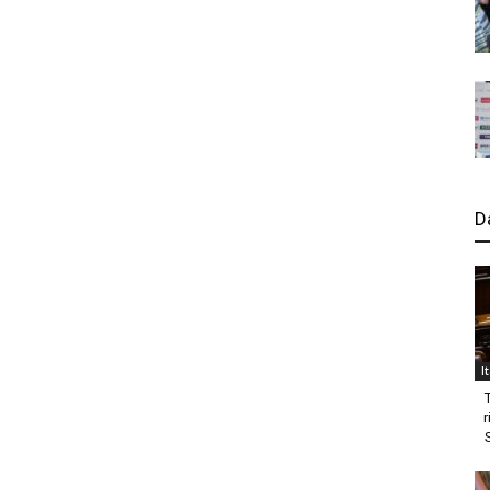
D
I
r