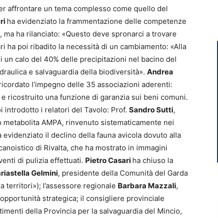
per affrontare un tema complesso come quello del
ri
ha evidenziato la frammentazione delle competenze
hi, ma ha rilanciato: «Questo deve spronarci a trovare
ri ha poi ribadito la necessità di un cambiamento: «Alla
di un calo del 40% delle precipitazioni nel bacino del
draulica e salvaguardia della biodiversità».
Andrea
ricordato l’impegno delle 35 associazioni aderenti:
e ricostruito una funzione di garanzia sui beni comuni.
introdotto i relatori del Tavolo: Prof.
Sandro Sutti
,
 suo metabolita AMPA, rinvenuto sistematicamente nei
a evidenziato il declino della fauna avicola dovuto alla
canoistico di Rivalta, che ha mostrato in immagini
venti di pulizia effettuati.
Pietro Casari
ha chiuso la
riastella Gelmini
, presidente della Comunità del Garda
a territori»); l’assessore regionale
Barbara Mazzali
,
’opportunità strategica; il consigliere provinciale
estimenti della Provincia per la salvaguardia del Mincio,