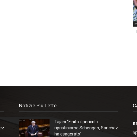
I
Notizie Più Lette
C
Tajani “Finito il pericolo
It
hez
ripristiniamo Schengen, Sanchez
Sp
ha esagerato”