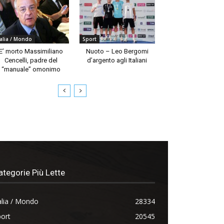
talia / Mondo
Sport
E’ morto Massimiliano
Nuoto – Leo Bergomi
Cencelli, padre del
d’argento agli Italiani
“manuale” omonimo
ategorie Più Lette
alia / Mondo
28334
ort
20545