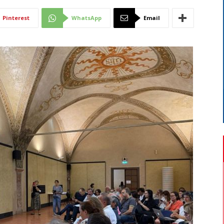
Di
Pinterest
WhatsApp
Email
Mantova