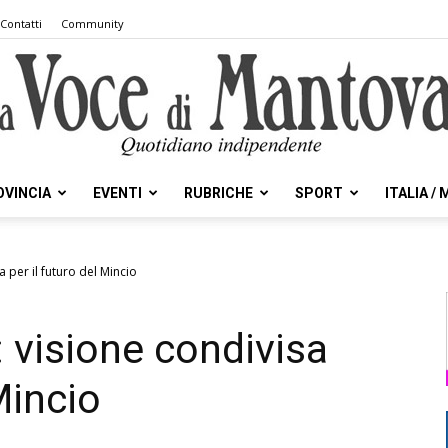
Contatti
Community
OVINCIA
EVENTI
RUBRICHE
SPORT
ITALIA /
la
sa per il futuro del Mincio
i: visione condivisa
Voce
Mincio