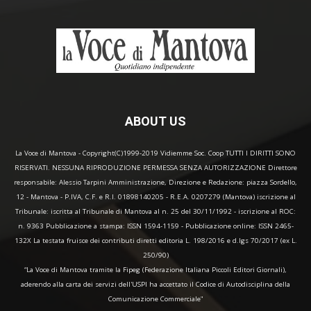
ABOUT US
La Voce di Mantova - Copyright(C)1999-2019 Vidiemme Soc. Coop TUTTI I DIRITTI SONO
RISERVATI. NESSUNA RIPRODUZIONE PERMESSA SENZA AUTORIZZAZIONE Direttore
responsabile: Alessio Tarpini Amministrazione, Direzione e Redazione: piazza Sordello,
12 - Mantova - P.IVA, C.F. e R.I. 01898140205 - R.E.A. 0207279 (Mantova) iscrizione al
Tribunale: iscritta al Tribunale di Mantova al n. 25 del 30/11/1992 - iscrizione al ROC:
n. 9363 Pubblicazione a stampa: ISSN 1594-1159 - Pubblicazione online: ISSN 2465-
132X La testata fruisce dei contributi diretti editoria L. 198/2016 e d.lgs 70/2017 (ex L.
250/90)
“La Voce di Mantova tramite la Fipeg (Federazione Italiana Piccoli Editori Giornali),
aderendo alla carta dei servizi dell'USPI ha accettato il Codice di Autodisciplina della
Comunicazione Commerciale"