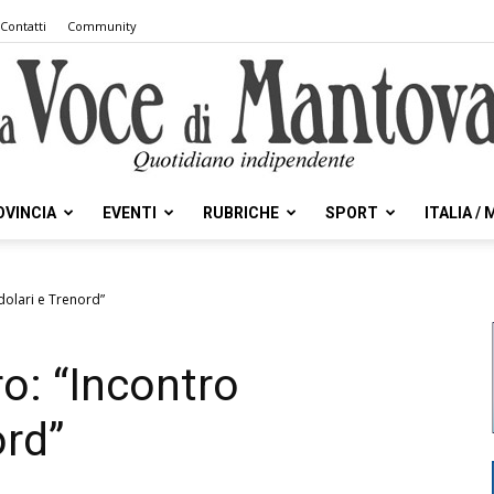
Contatti
Community
OVINCIA
EVENTI
RUBRICHE
SPORT
ITALIA /
la
dolari e Trenord”
o: “Incontro
Voce
ord”