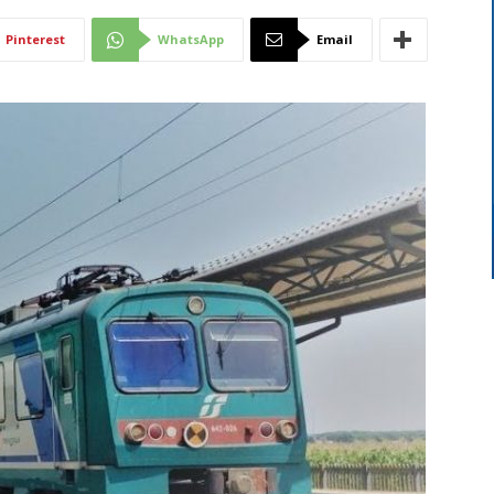
Di
Pinterest
WhatsApp
Email
Mantova