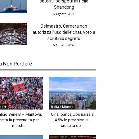
satelliti iperspettrali nello
Shandong
6 Agosto 2026
Delmastro, Camera non
autorizza l’uso delle chat, voto a
scrutinio segreto
6 Agosto 2026
a Non Perdere
port
Italia / Mondo
alcio Serie B – Mantova,
Cina, banca Ubs rialza al
catta la prevendita per il
4,5% le previsioni su
match...
crescita del...