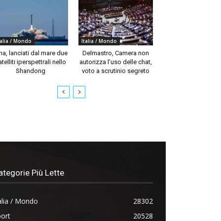
talia / Mondo
Italia / Mondo
na, lanciati dal mare due
Delmastro, Camera non
telliti iperspettrali nello
autorizza l’uso delle chat,
Shandong
voto a scrutinio segreto
ategorie Più Lette
alia / Mondo
28302
ort
20528