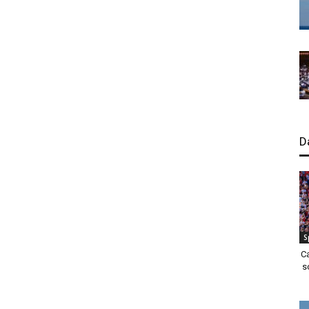
D
S
C
s