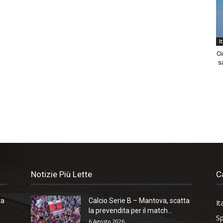
I
Ci
sa
Notizie Più Lette
C
ta
Calcio Serie B – Mantova, scatta
It
la prevendita per il match...
Sp
6 Agosto 2026