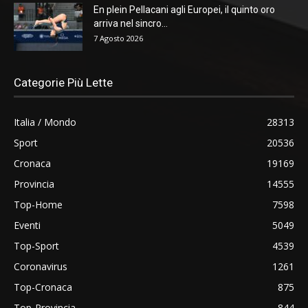
En plein Pellacani agli Europei, il quinto oro
arriva nel sincro...
7 Agosto 2026
Categorie Più Lette
Italia / Mondo
28313
Sport
20536
Cronaca
19169
Provincia
14555
Top-Home
7598
Eventi
5049
Top-Sport
4539
Coronavirus
1261
Top-Cronaca
875
Top-Provincia
844