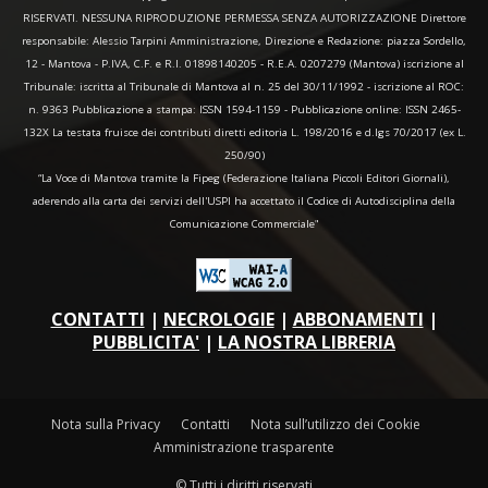
RISERVATI. NESSUNA RIPRODUZIONE PERMESSA SENZA AUTORIZZAZIONE Direttore
responsabile: Alessio Tarpini Amministrazione, Direzione e Redazione: piazza Sordello,
12 - Mantova - P.IVA, C.F. e R.I. 01898140205 - R.E.A. 0207279 (Mantova) iscrizione al
Tribunale: iscritta al Tribunale di Mantova al n. 25 del 30/11/1992 - iscrizione al ROC:
n. 9363 Pubblicazione a stampa: ISSN 1594-1159 - Pubblicazione online: ISSN 2465-
132X La testata fruisce dei contributi diretti editoria L. 198/2016 e d.lgs 70/2017 (ex L.
250/90)
“La Voce di Mantova tramite la Fipeg (Federazione Italiana Piccoli Editori Giornali),
aderendo alla carta dei servizi dell'USPI ha accettato il Codice di Autodisciplina della
Comunicazione Commerciale"
CONTATTI
|
NECROLOGIE
|
ABBONAMENTI
|
PUBBLICITA'
|
LA NOSTRA LIBRERIA
Nota sulla Privacy
Contatti
Nota sull’utilizzo dei Cookie
Amministrazione trasparente
© Tutti i diritti riservati