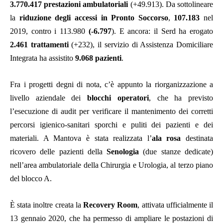
3.770.417 prestazioni ambulatoriali
(+49.913). Da sottolineare
la
riduzione degli accessi in Pronto Soccorso
,
107.183
nel
2019, contro i 113.980
(-6.797
). E ancora: il Serd ha erogato
2.461 trattamenti
(+232), il servizio di Assistenza Domiciliare
Integrata ha assistito
9.068 pazienti
.
Fra i progetti degni di nota, c’è appunto la riorganizzazione a
livello aziendale dei
blocchi operatori
, che ha previsto
l’esecuzione di audit per verificare il mantenimento dei corretti
percorsi igienico-sanitari sporchi e puliti dei pazienti e dei
materiali. A Mantova è stata realizzata l’
ala rosa
destinata
ricovero delle pazienti della
Senologia
(due stanze dedicate)
nell’area ambulatoriale della Chirurgia e Urologia, al terzo piano
del blocco A.
È stata inoltre creata la
Recovery Room
, attivata ufficialmente il
13 gennaio 2020, che ha permesso di ampliare le postazioni di