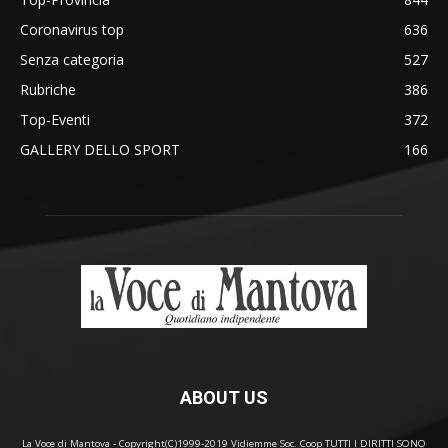
Coronavirus top
636
Senza categoria
527
Rubriche
386
Top-Eventi
372
GALLERY DELLO SPORT
166
ABOUT US
La Voce di Mantova - Copyright(C)1999-2019 Vidiemme Soc. Coop TUTTI I DIRITTI SONO