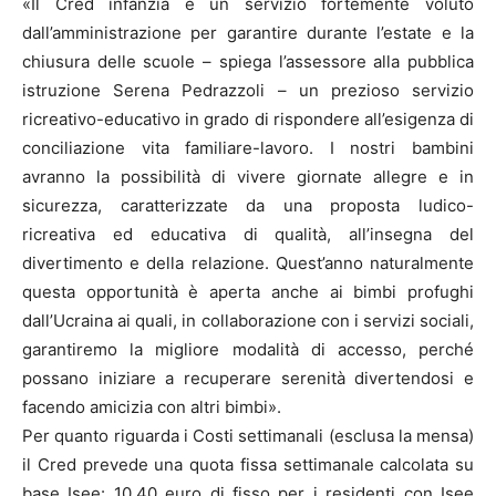
«Il Cred infanzia è un servizio fortemente voluto
dall’amministrazione per garantire durante l’estate e la
chiusura delle scuole – spiega l’assessore alla pubblica
istruzione Serena Pedrazzoli – un prezioso servizio
ricreativo-educativo in grado di rispondere all’esigenza di
conciliazione vita familiare-lavoro. I nostri bambini
avranno la possibilità di vivere giornate allegre e in
sicurezza, caratterizzate da una proposta ludico-
ricreativa ed educativa di qualità, all’insegna del
divertimento e della relazione. Quest’anno naturalmente
questa opportunità è aperta anche ai bimbi profughi
dall’Ucraina ai quali, in collaborazione con i servizi sociali,
garantiremo la migliore modalità di accesso, perché
possano iniziare a recuperare serenità divertendosi e
facendo amicizia con altri bimbi».
Per quanto riguarda i Costi settimanali (esclusa la mensa)
il Cred prevede una quota fissa settimanale calcolata su
base Isee: 10,40 euro di fisso per i residenti con Isee