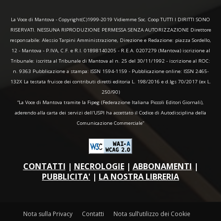
La Voce di Mantova - Copyright(C)1999-2019 Vidiemme Soc. Coop TUTTI I DIRITTI SONO
RISERVATI. NESSUNA RIPRODUZIONE PERMESSA SENZA AUTORIZZAZIONE Direttore
responsabile: Alessio Tarpini Amministrazione, Direzione e Redazione: piazza Sordello,
12 - Mantova - P.IVA, C.F. e R.I. 01898140205 - R.E.A. 0207279 (Mantova) iscrizione al
Tribunale: iscritta al Tribunale di Mantova al n. 25 del 30/11/1992 - iscrizione al ROC:
n. 9363 Pubblicazione a stampa: ISSN 1594-1159 - Pubblicazione online: ISSN 2465-
132X La testata fruisce dei contributi diretti editoria L. 198/2016 e d.lgs 70/2017 (ex L.
250/90)
“La Voce di Mantova tramite la Fipeg (Federazione Italiana Piccoli Editori Giornali),
aderendo alla carta dei servizi dell'USPI ha accettato il Codice di Autodisciplina della
Comunicazione Commerciale"
CONTATTI
|
NECROLOGIE
|
ABBONAMENTI
|
PUBBLICITA'
|
LA NOSTRA LIBRERIA
Nota sulla Privacy
Contatti
Nota sull’utilizzo dei Cookie