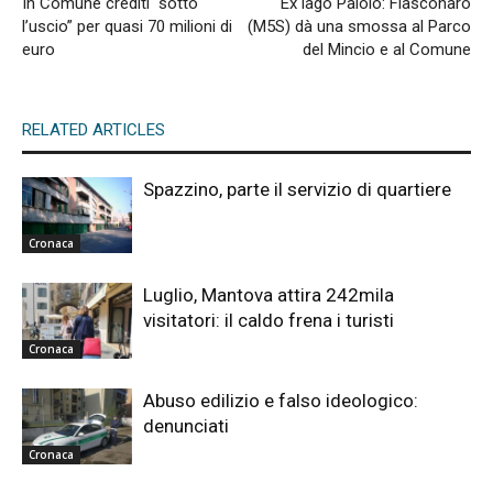
In Comune crediti “sotto
Ex lago Paiolo: Fiasconaro
l’uscio” per quasi 70 milioni di
(M5S) dà una smossa al Parco
euro
del Mincio e al Comune
RELATED ARTICLES
Spazzino, parte il servizio di quartiere
Cronaca
Luglio, Mantova attira 242mila
visitatori: il caldo frena i turisti
Cronaca
Abuso edilizio e falso ideologico:
denunciati
Cronaca