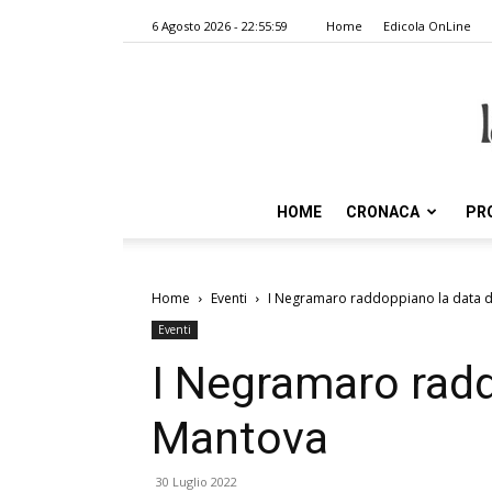
6 Agosto 2026 - 22:55:59
Home
Edicola OnLine
HOME
CRONACA
PR
Home
Eventi
I Negramaro raddoppiano la data 
Eventi
I Negramaro radd
Mantova
30 Luglio 2022