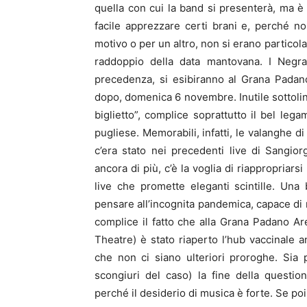
quella con cui la band si presenterà, ma è
facile apprezzare certi brani e, perché 
motivo o per un altro, non si erano partico
raddoppio della data mantovana. I Neg
precedenza, si esibiranno al Grana Padano
dopo, domenica 6 novembre. Inutile sottolin
biglietto”, complice soprattutto il bel le
pugliese. Memorabili, infatti, le valanghe d
c’era stato nei precedenti live di Sangiorg
ancora di più, c’è la voglia di riappropriars
live che promette eleganti scintille. Una 
pensare all’incognita pandemica, capace di 
complice il fatto che alla Grana Padano A
Theatre) è stato riaperto l’hub vaccinale a
che non ci siano ulteriori proroghe. Sia p
scongiuri del caso) la fine della questi
perché il desiderio di musica è forte. Se poi