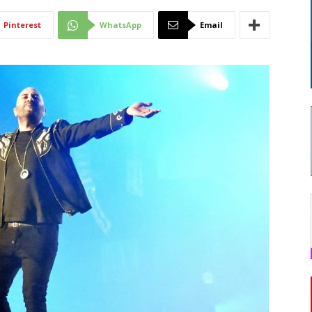
Di
Pinterest
WhatsApp
Email
Mantova