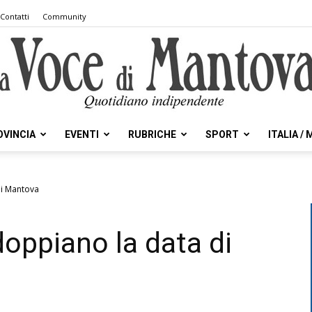
Contatti
Community
OVINCIA
EVENTI
RUBRICHE
SPORT
ITALIA /
la
di Mantova
oppiano la data di
Voce