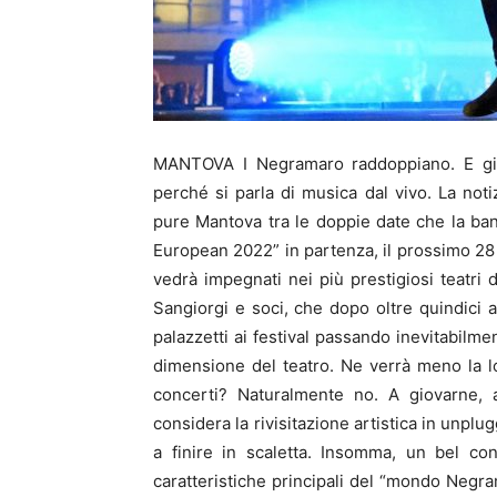
MANTOVA I Negramaro raddoppiano. E già q
perché si parla di musica dal vivo. La not
pure Mantova tra le doppie date che la ban
European 2022” in partenza, il prossimo 28 s
vedrà impegnati nei più prestigiosi teatri 
Sangiorgi e soci, che dopo oltre quindici a
palazzetti ai festival passando inevitabilme
dimensione del teatro. Ne verrà meno la lo
concerti? Naturalmente no. A giovarne, a
considera la rivisitazione artistica in unplu
a finire in scaletta. Insomma, un bel con
caratteristiche principali del “mondo Negr