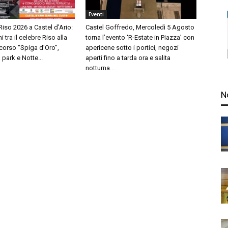
Eventi
 Riso 2026 a Castel d’Ario:
Castel Goffredo, Mercoledì 5 Agosto
i tra il celebre Riso alla
torna l’evento ‘R-Estate in Piazza’ con
oncorso “Spiga d’Oro”,
apericene sotto i portici, negozi
 park e Notte...
aperti fino a tarda ora e salita
notturna...
N