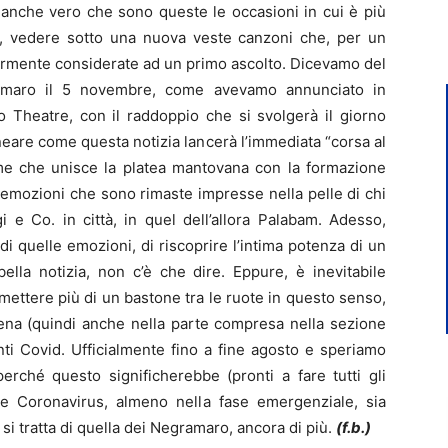
 anche vero che sono queste le occasioni in cui è più
no, vedere sotto una nuova veste canzoni che, per un
larmente considerate ad un primo ascolto. Dicevamo del
ramaro il 5 novembre, come avevamo annunciato in
 Theatre, con il raddoppio che si svolgerà il giorno
eare come questa notizia lancerà l’immediata “corsa al
game che unisce la platea mantovana con la formazione
i emozioni che sono rimaste impresse nella pelle di chi
i e Co. in città, in quel dell’allora Palabam. Adesso,
i di quelle emozioni, di riscoprire l’intima potenza di un
bella notizia, non c’è che dire. Eppure, è inevitabile
mettere più di un bastone tra le ruote in questo senso,
rena (quindi anche nella parte compresa nella sezione
nti Covid. Ufficialmente fino a fine agosto e speriamo
erché questo significherebbe (pronti a fare tutti gli
one Coronavirus, almeno nella fase emergenziale, sia
 si tratta di quella dei Negramaro, ancora di più.
(f.b.)