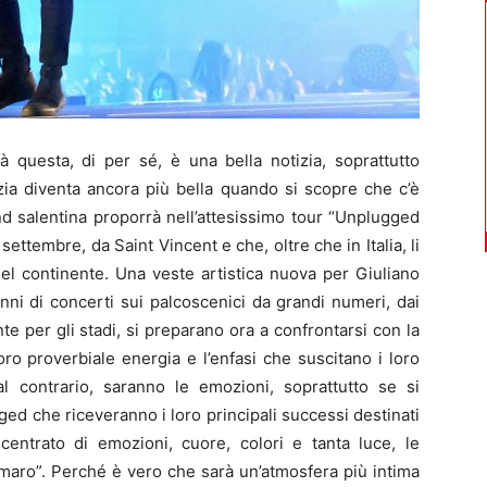
uesta, di per sé, è una bella notizia, soprattutto
izia diventa ancora più bella quando si scopre che c’è
d salentina proporrà nell’attesissimo tour “Unplugged
ettembre, da Saint Vincent e che, oltre che in Italia, li
del continente. Una veste artistica nuova per Giuliano
nni di concerti sui palcoscenici da grandi numeri, dai
nte per gli stadi, si preparano ora a confrontarsi con la
ro proverbiale energia e l’enfasi che suscitano i loro
l contrario, saranno le emozioni, soprattutto se si
gged che riceveranno i loro principali successi destinati
centrato di emozioni, cuore, colori e tanta luce, le
amaro”. Perché è vero che sarà un’atmosfera più intima