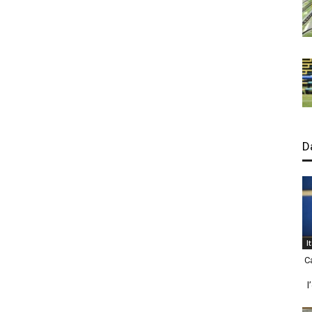
D
I
C
l