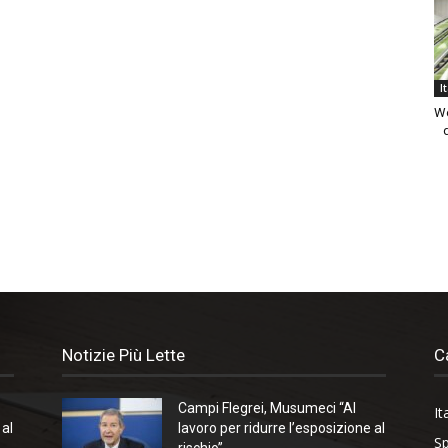
I
We
Notizie Più Lette
C
Campi Flegrei, Musumeci “Al
It
 al
lavoro per ridurre l’esposizione al
Sp
rischio”