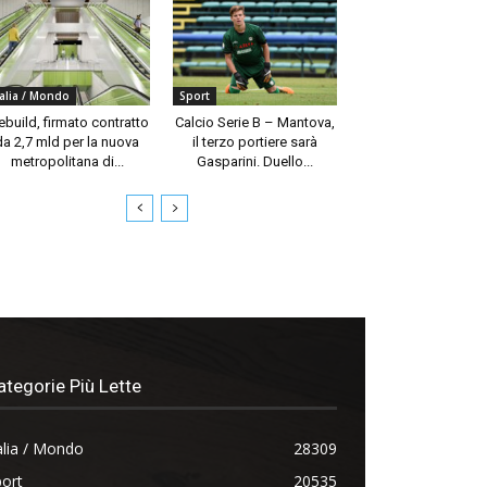
talia / Mondo
Sport
build, firmato contratto
Calcio Serie B – Mantova,
da 2,7 mld per la nuova
il terzo portiere sarà
metropolitana di...
Gasparini. Duello...
ategorie Più Lette
alia / Mondo
28309
ort
20535