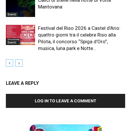
Calici di stelle nella notte di Volta
Mantovana
Eventi
Festival del Riso 2026 a Castel d’Ario:
quattro giorni tra il celebre Riso alla
Pilota, il concorso “Spiga d’Oro”,
Eventi
musica, luna park e Notte...
LEAVE A REPLY
LOG IN TO LEAVE A COMMENT