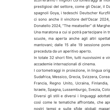
scorreranno i migliori cortometraggi al mon
prestigiosi del settore, come gli Oscar, il Da
spagnoli Goya, i tedeschi Deutscher Kurzfilm
ci sono anche il vincitore dell’Oscar 2024,
Donatello 2024, “The meatseller” di Margher
Una maratona a cui si potrà partecipare in t
scuole, ma aperta anche agli altri spettat
mantovani; dalle 15 alle 19 sessione pome
preceduta da un aperitivo aperto.
In totale 32 short film, tutti nuovissimi e v
accademie internazionali di cinema.
I cortometraggi in proiezione, in lingua origi
Sudafrica, Messico, Grecia, Svizzera, Corea 
Francia, Regno Unito, Ucraina, Finlandia
Israele, Spagna, Lussemburgo, Svezia, Colom
Diversi gli stili e diversi i linguaggi adott
così come le tematiche affrontate, che ap
nostri tempi e sulle sfide globali magar