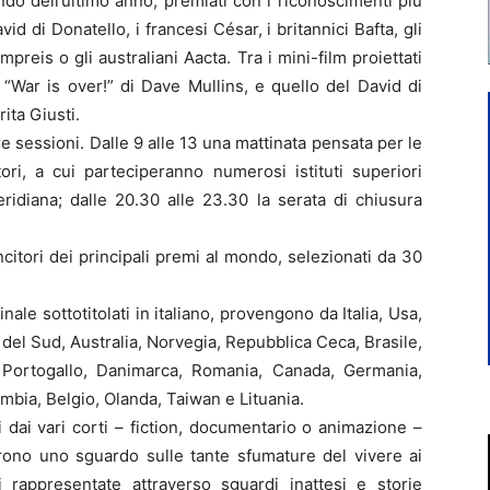
do dell’ultimo anno, premiati con i riconoscimenti più
vid di Donatello, i francesi César, i britannici Bafta, gli
preis o gli australiani Aacta. Tra i mini-film proiettati
 “War is over!” di Dave Mullins, e quello del David di
ita Giusti.
re sessioni. Dalle 9 alle 13 una mattinata pensata per le
ori, a cui parteciperanno numerosi istituti superiori
ridiana; dalle 20.30 alle 23.30 la serata di chiusura
incitori dei principali premi al mondo, selezionati da 30
nale sottotitolati in italiano, provengono da Italia, Usa,
del Sud, Australia, Norvegia, Repubblica Ceca, Brasile,
, Portogallo, Danimarca, Romania, Canada, Germania,
bia, Belgio, Olanda, Taiwan e Lituania.
ati dai vari corti – fiction, documentario o animazione –
rono uno sguardo sulle tante sfumature del vivere ai
i rappresentate attraverso sguardi inattesi e storie