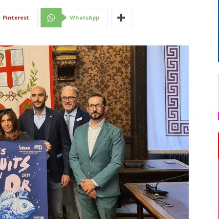
Di
Pinterest
WhatsApp
Mantova