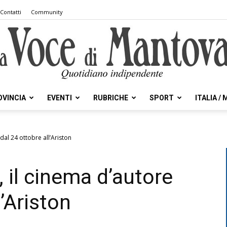
Contatti
Community
OVINCIA
EVENTI
RUBRICHE
SPORT
ITALIA /
la
 dal 24 ottobre all’Ariston
, il cinema d’autore
Voce
l’Ariston