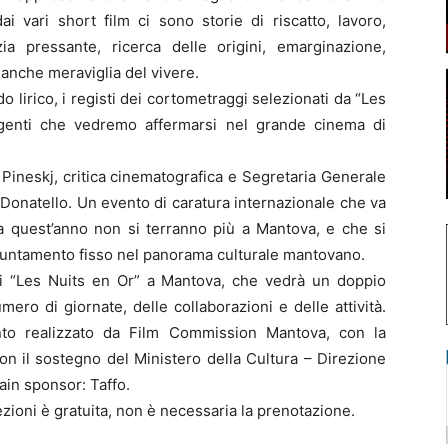
ai vari short film ci sono storie di riscatto, lavoro,
zia pressante, ricerca delle origini, emarginazione,
ma anche meraviglia del vivere.
o lirico, i registi dei cortometraggi selezionati da “Les
genti che vedremo affermarsi nel grande cinema di
a Pineskj, critica cinematografica e Segretaria Generale
 Donatello. Un evento di caratura internazionale che va
a quest’anno non si terranno più a Mantova, e che si
ppuntamento fisso nel panorama culturale mantovano.
5 di “Les Nuits en Or” a Mantova, che vedrà un doppio
ero di giornate, delle collaborazioni e delle attività.
to realizzato da Film Commission Mantova, con la
n il sostegno del Ministero della Cultura – Direzione
ain sponsor: Taffo.
ezioni è gratuita, non è necessaria la prenotazione.