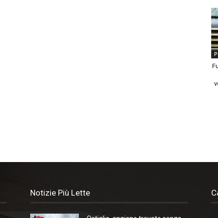
P
Fu
v
Notizie Più Lette
C