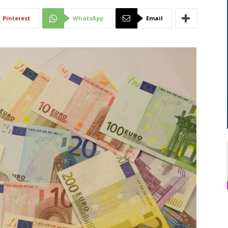
Di
Pinterest
WhatsApp
Email
Mantova