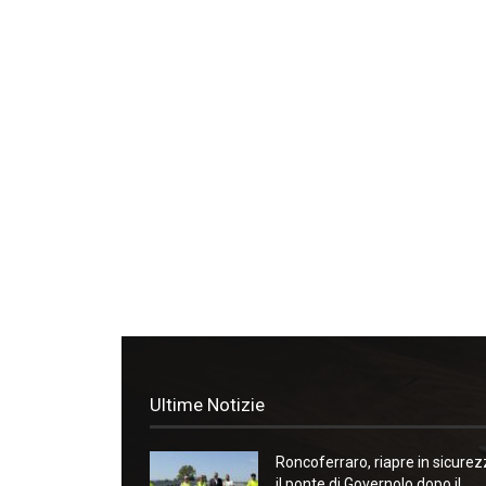
Ultime Notizie
Roncoferraro, riapre in sicure
il ponte di Governolo dopo il