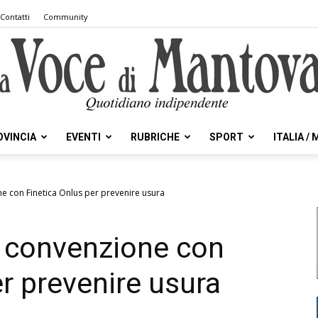
Contatti
Community
OVINCIA
EVENTI
RUBRICHE
SPORT
ITALIA /
la
e con Finetica Onlus per prevenire usura
, convenzione con
Voce
er prevenire usura