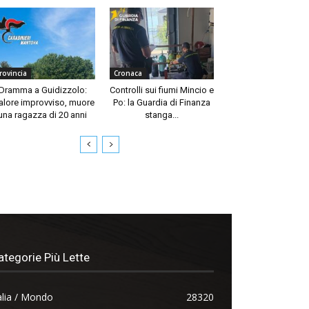
rovincia
Cronaca
Dramma a Guidizzolo:
Controlli sui fiumi Mincio e
lore improvviso, muore
Po: la Guardia di Finanza
una ragazza di 20 anni
stanga...
ategorie Più Lette
alia / Mondo
28320