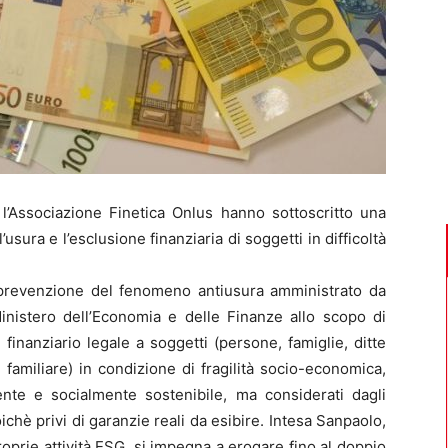
’Associazione Finetica Onlus hanno sottoscritto una
sura e l’esclusione finanziaria di soggetti in difficoltà
prevenzione del fenomeno antiusura amministrato da
inistero dell’Economia e delle Finanze allo scopo di
o finanziario legale a soggetti (persone, famiglie, ditte
 familiare) in condizione di fragilità socio-economica,
e e socialmente sostenibile, ma considerati dagli
poichè privi di garanzie reali da esibire. Intesa Sanpaolo,
oprie attività ESG, si impegna a erogare fino al doppio