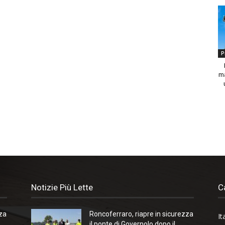
P
ma
Notizie Più Lette
C
zza
Roncoferraro, riapre in sicurezza
It
il ponte di Governolo dopo il