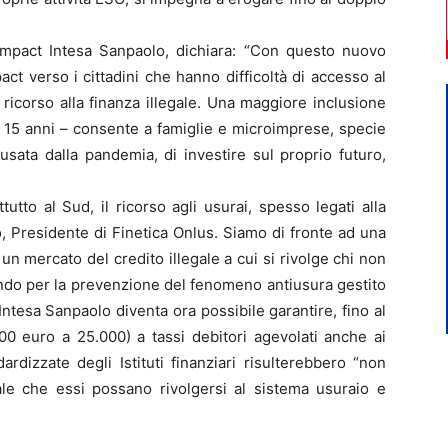
mpact Intesa Sanpaolo, dichiara: “Con questo nuovo
t verso i cittadini che hanno difficoltà di accesso al
 ricorso alla finanza illegale. Una maggiore inclusione
da 15 anni – consente a famiglie e microimprese, specie
usata dalla pandemia, di investire sul proprio futuro,
tto al Sud, il ricorso agli usurai, spesso legati alla
, Presidente di Finetica Onlus. Siamo di fronte ad una
 un mercato del credito illegale a cui si rivolge chi non
Fondo per la prevenzione del fenomeno antiusura gestito
ntesa Sanpaolo diventa ora possibile garantire, fino al
000 euro a 25.000) a tassi debitori agevolati anche ai
rdizzate degli Istituti finanziari risulterebbero “non
reale che essi possano rivolgersi al sistema usuraio e