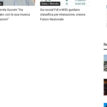
do
Italia / Mondo
corda Guccini “Ha
Sui social FdI e M5S guidano
to con la sua musica
classifica per interazione, cresce
azioni”
Futuro Nazionale
N