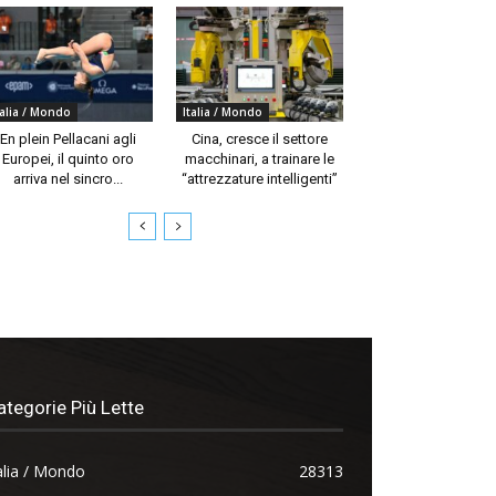
talia / Mondo
Italia / Mondo
En plein Pellacani agli
Cina, cresce il settore
Europei, il quinto oro
macchinari, a trainare le
arriva nel sincro...
“attrezzature intelligenti”
ategorie Più Lette
alia / Mondo
28313