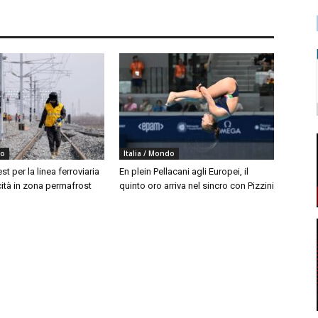
do
Italia / Mondo
est per la linea ferroviaria
En plein Pellacani agli Europei, il
cità in zona permafrost
quinto oro arriva nel sincro con Pizzini