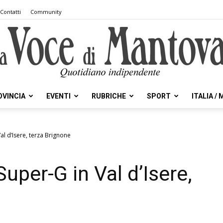
Contatti
Community
OVINCIA
EVENTI
RUBRICHE
SPORT
ITALIA /
la
al d’Isere, terza Brignone
Super-G in Val d’Isere,
Voce