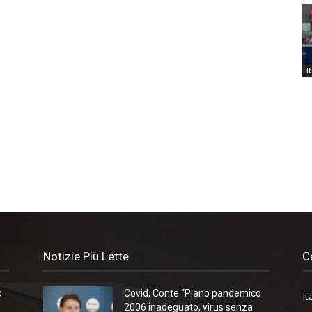
I
Notizie Più Lette
C
o
Covid, Conte “Piano pandemico
It
2006 inadeguato, virus senza