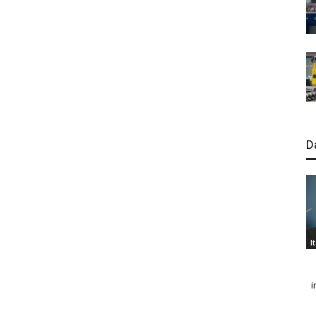
D
I
i