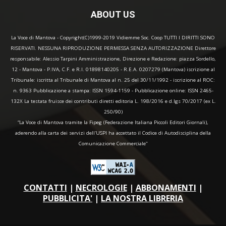
ABOUT US
La Voce di Mantova - Copyright(C)1999-2019 Vidiemme Soc. Coop TUTTI I DIRITTI SONO
RISERVATI. NESSUNA RIPRODUZIONE PERMESSA SENZA AUTORIZZAZIONE Direttore
responsabile: Alessio Tarpini Amministrazione, Direzione e Redazione: piazza Sordello,
12 - Mantova - P.IVA, C.F. e R.I. 01898140205 - R.E.A. 0207279 (Mantova) iscrizione al
Tribunale: iscritta al Tribunale di Mantova al n. 25 del 30/11/1992 - iscrizione al ROC:
n. 9363 Pubblicazione a stampa: ISSN 1594-1159 - Pubblicazione online: ISSN 2465-
132X La testata fruisce dei contributi diretti editoria L. 198/2016 e d.lgs 70/2017 (ex L.
250/90)
“La Voce di Mantova tramite la Fipeg (Federazione Italiana Piccoli Editori Giornali),
aderendo alla carta dei servizi dell'USPI ha accettato il Codice di Autodisciplina della
Comunicazione Commerciale"
CONTATTI
|
NECROLOGIE
|
ABBONAMENTI
|
PUBBLICITA'
|
LA NOSTRA LIBRERIA