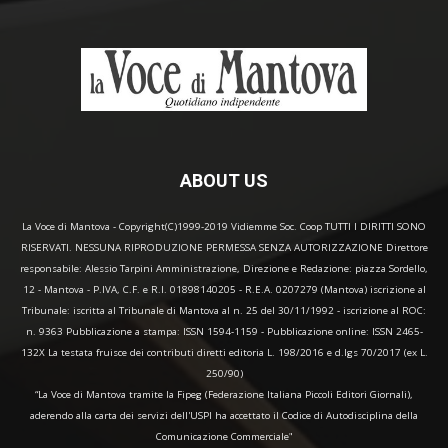
ABOUT US
La Voce di Mantova - Copyright(C)1999-2019 Vidiemme Soc. Coop TUTTI I DIRITTI SONO
RISERVATI. NESSUNA RIPRODUZIONE PERMESSA SENZA AUTORIZZAZIONE Direttore
responsabile: Alessio Tarpini Amministrazione, Direzione e Redazione: piazza Sordello,
12 - Mantova - P.IVA, C.F. e R.I. 01898140205 - R.E.A. 0207279 (Mantova) iscrizione al
Tribunale: iscritta al Tribunale di Mantova al n. 25 del 30/11/1992 - iscrizione al ROC:
n. 9363 Pubblicazione a stampa: ISSN 1594-1159 - Pubblicazione online: ISSN 2465-
132X La testata fruisce dei contributi diretti editoria L. 198/2016 e d.lgs 70/2017 (ex L.
250/90)
“La Voce di Mantova tramite la Fipeg (Federazione Italiana Piccoli Editori Giornali),
aderendo alla carta dei servizi dell'USPI ha accettato il Codice di Autodisciplina della
Comunicazione Commerciale"