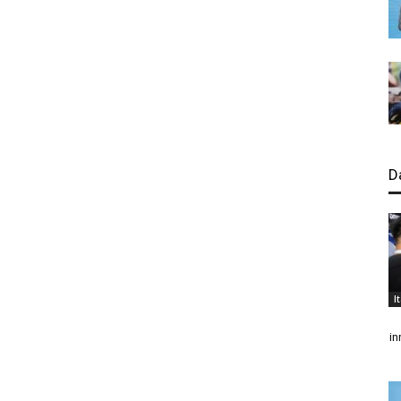
D
I
in