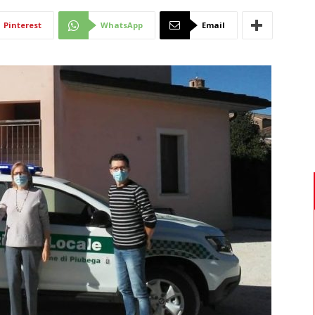
Di
Pinterest
WhatsApp
Email
Mantova