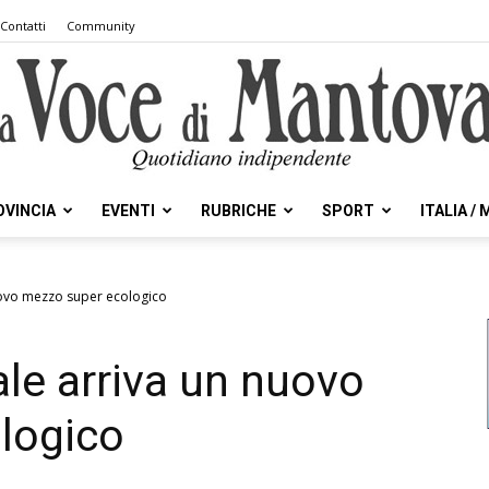
Contatti
Community
OVINCIA
EVENTI
RUBRICHE
SPORT
ITALIA /
la
nuovo mezzo super ecologico
cale arriva un nuovo
Voce
logico