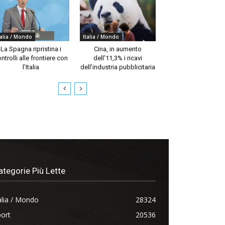
talia / Mondo
Italia / Mondo
La Spagna ripristina i
Cina, in aumento
ntrolli alle frontiere con
dell’11,3% i ricavi
l’Italia
dell’industria pubblicitaria
ategorie Più Lette
alia / Mondo
28324
ort
20536