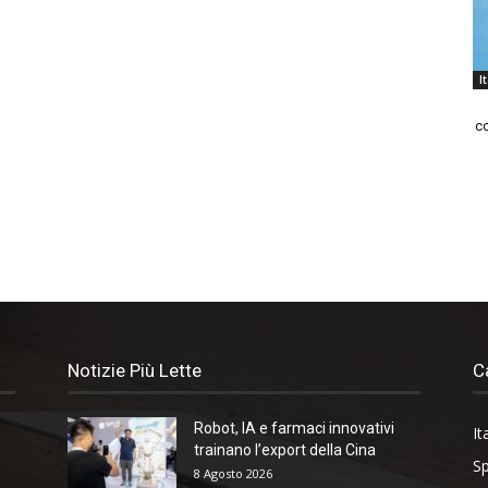
I
co
Notizie Più Lette
C
Robot, IA e farmaci innovativi
It
trainano l’export della Cina
Sp
8 Agosto 2026