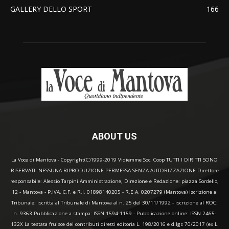
GALLERY DELLO SPORT
166
ABOUT US
La Voce di Mantova - Copyright(C)1999-2019 Vidiemme Soc. Coop TUTTI I DIRITTI SONO
RISERVATI. NESSUNA RIPRODUZIONE PERMESSA SENZA AUTORIZZAZIONE Direttore
responsabile: Alessio Tarpini Amministrazione, Direzione e Redazione: piazza Sordello,
12 - Mantova - P.IVA, C.F. e R.I. 01898140205 - R.E.A. 0207279 (Mantova) iscrizione al
Tribunale: iscritta al Tribunale di Mantova al n. 25 del 30/11/1992 - iscrizione al ROC:
n. 9363 Pubblicazione a stampa: ISSN 1594-1159 - Pubblicazione online: ISSN 2465-
132X La testata fruisce dei contributi diretti editoria L. 198/2016 e d.lgs 70/2017 (ex L.