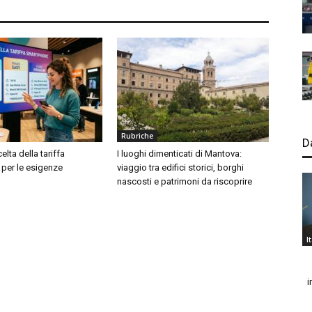
Rubriche
D
elta della tariffa
I luoghi dimenticati di Mantova:
per le esigenze
viaggio tra edifici storici, borghi
nascosti e patrimoni da riscoprire
I
i