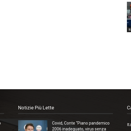
I
Notizie Più Lette
C
o
Covid, Conte “Piano pandemico
It
2006 inadeguato, virus senza