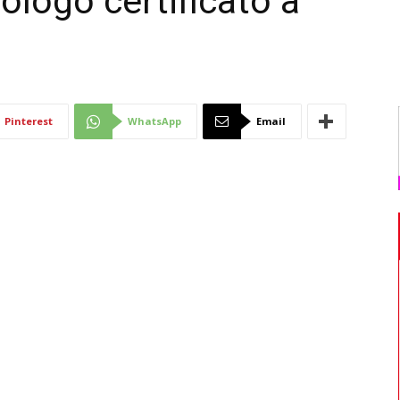
ologo certificato a
Di
Pinterest
WhatsApp
Email
Mantova