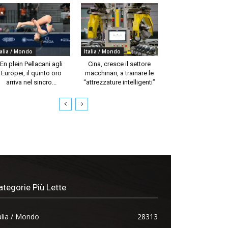
talia / Mondo
Italia / Mondo
En plein Pellacani agli
Cina, cresce il settore
Europei, il quinto oro
macchinari, a trainare le
arriva nel sincro...
“attrezzature intelligenti”
ategorie Più Lette
alia / Mondo
28313