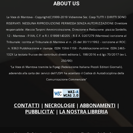
ABOUT US
La Voce di Mantova - Copyright(C)1999-2019 Vidiemme Soc. Coop TUTTI I DIRITTI SONO
RISERVATI. NESSUNA RIPRODUZIONE PERMESSA SENZA AUTORIZZAZIONE Direttore
responsabile: Alessio Tarpini Amministrazione, Direzione e Redazione: piazza Sordello,
12 - Mantova - P.IVA, C.F. e R.I. 01898140205 - R.E.A. 0207279 (Mantova) iscrizione al
Tribunale: iscritta al Tribunale di Mantova al n. 25 del 30/11/1992 - iscrizione al ROC:
n. 9363 Pubblicazione a stampa: ISSN 1594-1159 - Pubblicazione online: ISSN 2465-
132X La testata fruisce dei contributi diretti editoria L. 198/2016 e d.lgs 70/2017 (ex L.
250/90)
“La Voce di Mantova tramite la Fipeg (Federazione Italiana Piccoli Editori Giornali),
aderendo alla carta dei servizi dell'USPI ha accettato il Codice di Autodisciplina della
Comunicazione Commerciale"
CONTATTI
|
NECROLOGIE
|
ABBONAMENTI
|
PUBBLICITA'
|
LA NOSTRA LIBRERIA