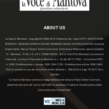
ABOUT US
La Voce di Mantova - Copyright(C)1999-2019 Vidiemme Soc. Coop TUTTI I DIRITTI SONO
RISERVATI. NESSUNA RIPRODUZIONE PERMESSA SENZA AUTORIZZAZIONE Direttore
responsabile: Alessio Tarpini Amministrazione, Direzione e Redazione: piazza Sordello,
12 - Mantova - P.IVA, C.F. e R.I. 01898140205 - R.E.A. 0207279 (Mantova) iscrizione al
Tribunale: iscritta al Tribunale di Mantova al n. 25 del 30/11/1992 - iscrizione al ROC:
n. 9363 Pubblicazione a stampa: ISSN 1594-1159 - Pubblicazione online: ISSN 2465-
132X La testata fruisce dei contributi diretti editoria L. 198/2016 e d.lgs 70/2017 (ex L.
250/90)
“La Voce di Mantova tramite la Fipeg (Federazione Italiana Piccoli Editori Giornali),
aderendo alla carta dei servizi dell'USPI ha accettato il Codice di Autodisciplina della
Comunicazione Commerciale"