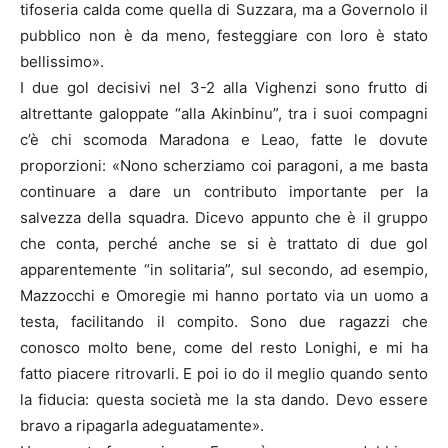
tifoseria calda come quella di Suzzara, ma a Governolo il
pubblico non è da meno, festeggiare con loro è stato
bellissimo».
I due gol decisivi nel 3-2 alla Vighenzi sono frutto di
altrettante galoppate “alla Akinbinu”, tra i suoi compagni
c’è chi scomoda Maradona e Leao, fatte le dovute
proporzioni: «Nono scherziamo coi paragoni, a me basta
continuare a dare un contributo importante per la
salvezza della squadra. Dicevo appunto che è il gruppo
che conta, perché anche se si è trattato di due gol
apparentemente “in solitaria”, sul secondo, ad esempio,
Mazzocchi e Omoregie mi hanno portato via un uomo a
testa, facilitando il compito. Sono due ragazzi che
conosco molto bene, come del resto Lonighi, e mi ha
fatto piacere ritrovarli. E poi io do il meglio quando sento
la fiducia: questa società me la sta dando. Devo essere
bravo a ripagarla adeguatamente».