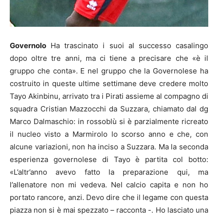
Governolo
Ha trascinato i suoi al successo casalingo
dopo oltre tre anni, ma ci tiene a precisare che «è il
gruppo che conta». E nel gruppo che la Governolese ha
costruito in queste ultime settimane deve credere molto
Tayo Akinbinu, arrivato tra i Pirati assieme al compagno di
squadra Cristian Mazzocchi da Suzzara, chiamato dal dg
Marco Dalmaschio: in rossoblù si è parzialmente ricreato
il nucleo visto a Marmirolo lo scorso anno e che, con
alcune variazioni, non ha inciso a Suzzara. Ma la seconda
esperienza governolese di Tayo è partita col botto:
«L’altr’anno avevo fatto la preparazione qui, ma
l’allenatore non mi vedeva. Nel calcio capita e non ho
portato rancore, anzi. Devo dire che il legame con questa
piazza non si è mai spezzato – racconta -. Ho lasciato una