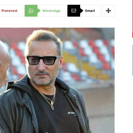
Di
Pinterest
WhatsApp
Email
Mantova