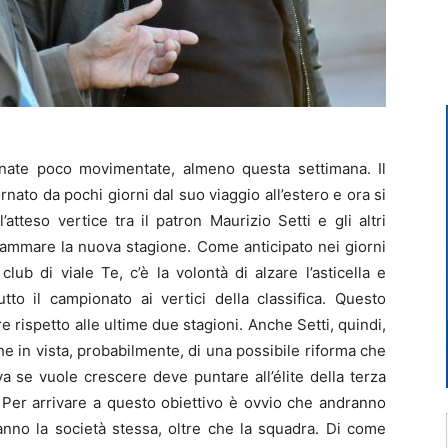
nate poco movimentate, almeno questa settimana. Il
nato da pochi giorni dal suo viaggio all’estero e ora si
tteso vertice tra il patron Maurizio Setti e gli altri
grammare la nuova stagione. Come anticipato nei giorni
ub di viale Te, c’è la volontà di alzare l’asticella e
tto il campionato ai vertici della classifica. Questo
ispetto alle ultime due stagioni. Anche Setti, quindi,
e in vista, probabilmente, di una possibile riforma che
va se vuole crescere deve puntare all’élite della terza
a. Per arrivare a questo obiettivo è ovvio che andranno
anno la società stessa, oltre che la squadra. Di come