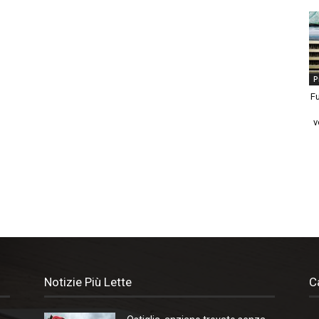
P
Fu
v
Notizie Più Lette
C