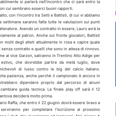
bilmente si parlerà nell’incontro che ci sarà entro la
, con cui sembrano esserci buoni rapporti.
o, con l’incontro tra Setti e Battisti, di cui vi abbiamo
 settimane saranno fatte tutte le valutazioni sui punti
 allenatore. Avendo un contratto in essere, Lauro avrà la
iamente al patron. Anche sul fronte giocatori, Battisti
 molti degli atleti attualmente in rosa e capire quale
li senza contratto e quelli che sono in attesa di rinnovo.
eme al vice Garzon, saliranno in Trentino Alto Adige per
 estivo, che dovrebbe partire da metà luglio, dove
hevoli di lusso contro le big del calcio italiano.
olta pazienza, anche perchè il campionato è ancora in
otrebbero dipendere proprio dal percorso di alcuni
 cambiare guida tecnica. La finale play off sarà il 12
antova deciderà molto prima.
rio Raffa, che entro il 22 giugno dovrà essere bravo a
 serviranno per completare l’iscrizione al prossimo