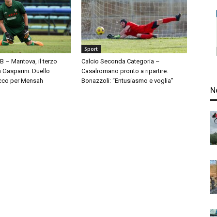
Sport
 B – Mantova, il terzo
Calcio Seconda Categoria –
à Gasparini. Duello
Casalromano pronto a ripartire.
cco per Mensah
Bonazzoli: “Entusiasmo e voglia”
N