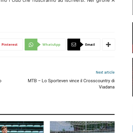
no i club che riusciranno ad iscriversi. Nel girone A
Pinterest
WhatsApp
Email
Next article
o
MTB – Lo Sporteven vince il Crosscountry di
Viadana