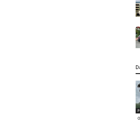
D
P
O