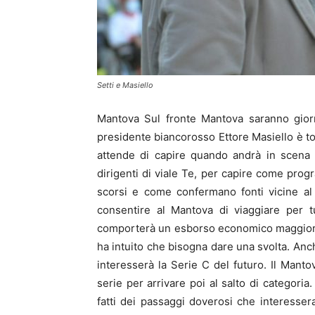
Setti e Masiello
Mantova Sul fronte Mantova saranno gior
presidente biancorosso Ettore Masiello è tor
attende di capire quando andrà in scena l’a
dirigenti di viale Te, per capire come pro
scorsi e come confermano fonti vicine al cl
consentire al Mantova di viaggiare per tu
comporterà un esborso economico maggiore r
ha intuito che bisogna dare una svolta. Anch
interesserà la Serie C del futuro. Il Manto
serie per arrivare poi al salto di categori
fatti dei passaggi doverosi che interesser