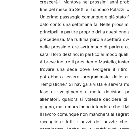
crescerà il Mantova nei prossimi anni proba
fine del mese tra Setti e il sindaco Palazzi
Un primo passaggio comunque è già stato fatt
dato conto una settimana fa. Nelle prossime
principali, a partire proprio dalla questione
precedenza. Ma l’ultima parola spetterà ovv
nelle prossime ore avrà modo di parlare con
sarà il loro destino: in particolar modo quel
A breve inoltre il presidente Masiello, insi
trovare una sede dove svolgere il ritiro
potrebbero essere programmate delle amic
Tempistiche? Si naviga a vista e servirà m
fase di svolgimento e molte decisioni p
allenatori, qualora si volesse decidere di
giugno, ma rumors fanno intendere che il M
Il lavoro comunque non mancherà al segreta
raccogliere tutti i pezzi del puzzle che