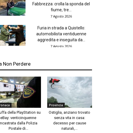
Fabbrezza: crolla la sponda del
fiume, tre...
7 Agosto 2026
Furia in strada a Quistello:
automobilista ventiduenne
aggredita e inseguita da...
7 Agosto 2026
a Non Perdere
ronaca
Provincia
uffa della PlayStation su
Ostiglia, anziano trovato
eBay: venticinquenne
senza vita in casa:
incastrata dalla Polizia
decesso per cause
Postale di...
naturali,...