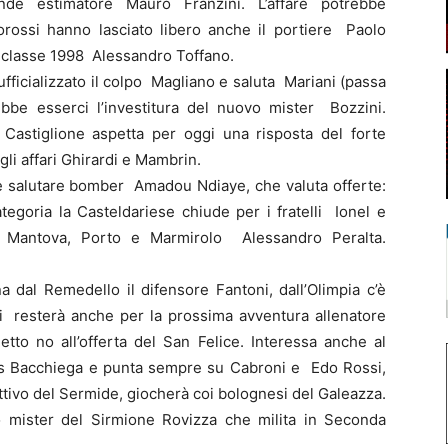
nde estimatore Mauro Franzini. L’affare potrebbe
corossi hanno lasciato libero anche il portiere Paolo
e classe 1998 Alessandro Toffano.
fficializzato il colpo Magliano e saluta Mariani (passa
ebbe esserci l’investitura del nuovo mister Bozzini.
 Castiglione aspetta per oggi una risposta del forte
gli affari Ghirardi e Mambrin.
e salutare bomber Amadou Ndiaye, che valuta offerte:
egoria la Casteldariese chiude per i fratelli Ionel e
x Mantova, Porto e Marmirolo Alessandro Peralta.
 dal Remedello il difensore Fantoni, dall’Olimpia c’è
si resterà anche per la prossima avventura allenatore
tto no all’offerta del San Felice. Interessa anche al
as Bacchiega e punta sempre su Cabroni e Edo Rossi,
ttivo del Sermide, giocherà coi bolognesi del Galeazza.
 mister del Sirmione Rovizza che milita in Seconda