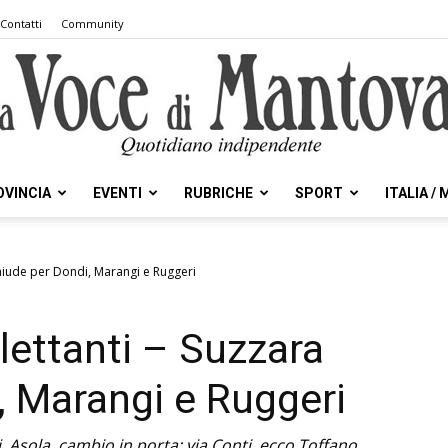
Contatti
Community
OVINCIA
EVENTI
RUBRICHE
SPORT
ITALIA /
la
chiude per Dondi, Marangi e Ruggeri
lettanti – Suzzara
Voce
, Marangi e Ruggeri
i. Asola, cambio in porta: via Conti, ecco Toffano