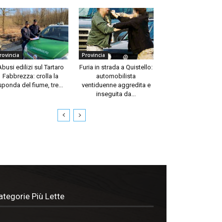
rovincia
Provincia
Abusi edilizi sul Tartaro
Furia in strada a Quistello:
Fabbrezza: crolla la
automobilista
sponda del fiume, tre...
ventiduenne aggredita e
inseguita da...
ategorie Più Lette