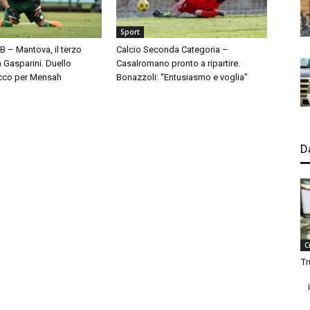
Sport
 B – Mantova, il terzo
Calcio Seconda Categoria –
à Gasparini. Duello
Casalromano pronto a ripartire.
cco per Mensah
Bonazzoli: “Entusiasmo e voglia”
D
C
Tr