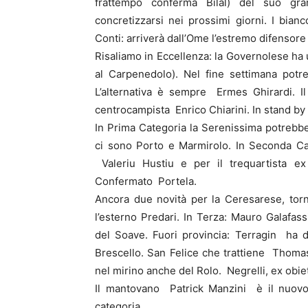
frattempo conferma Bilal) del suo gra
concretizzarsi nei prossimi giorni. I bian
Conti: arriverà dall’Ome l’estremo difensor
Risaliamo in Eccellenza: la Governolese ha u
al Carpenedolo). Nel fine settimana potr
L’alternativa è sempre Ermes Ghirardi. Il
centrocampista Enrico Chiarini. In stand by 
In Prima Categoria la Serenissima potrebb
ci sono Porto e Marmirolo. In Seconda Cat
Valeriu Hustiu e per il trequartista e
Confermato Portela.
Ancora due novità per la Ceresarese, torna
l’esterno Predari. In Terza: Mauro Galafas
del Soave. Fuori provincia: Terragin ha de
Brescello. San Felice che trattiene Thom
nel mirino anche del Rolo. Negrelli, ex obie
Il mantovano Patrick Manzini è il nuovo
categoria.