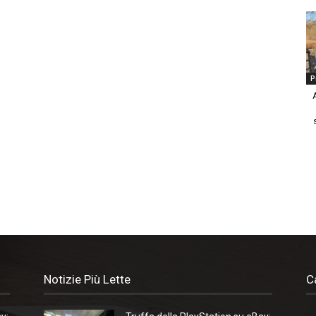
P
Notizie Più Lette
C