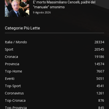
E’ morto Massimiliano Cencelli, padre del
“manuale” omonimo
9 Agosto 2026
Categorie Più Lette
Italia / Mondo
28334
Sport
20545
Cronaca
19186
Provincia
14574
Top-Home
7607
Eventi
5051
Top-Sport
4541
Coronavirus
1261
Top-Cronaca
876
Top-Provincia
845