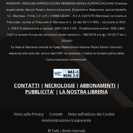
RISERVATI. NESSUNA RIPRODUZIONE PERMESSA SENZA AUTORIZZAZIONE Direttore
responsabile: Alessio Tarpini Amministrazione, Direzione e Redazione: piazza Sordello,
12 - Mantova - P.IVA, C.F. e R.I. 01898140205 - R.E.A. 0207279 (Mantova) iscrizione al
Tribunale: iscritta al Tribunale di Mantova al n. 25 del 30/11/1992 - iscrizione al ROC:
n. 9363 Pubblicazione a stampa: ISSN 1594-1159 - Pubblicazione online: ISSN 2465-
132X La testata fruisce dei contributi diretti editoria L. 198/2016 e d.lgs 70/2017 (ex L.
250/90)
“La Voce di Mantova tramite la Fipeg (Federazione Italiana Piccoli Editori Giornali),
aderendo alla carta dei servizi dell'USPI ha accettato il Codice di Autodisciplina della
Comunicazione Commerciale"
CONTATTI
|
NECROLOGIE
|
ABBONAMENTI
|
PUBBLICITA'
|
LA NOSTRA LIBRERIA
Nota sulla Privacy
Contatti
Nota sull’utilizzo dei Cookie
Amministrazione trasparente
© Tutti i diritti riservati