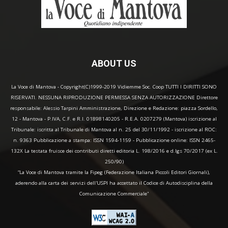
ABOUT US
La Voce di Mantova - Copyright(C)1999-2019 Vidiemme Soc. Coop TUTTI I DIRITTI SONO
RISERVATI. NESSUNA RIPRODUZIONE PERMESSA SENZA AUTORIZZAZIONE Direttore
responsabile: Alessio Tarpini Amministrazione, Direzione e Redazione: piazza Sordello,
12 - Mantova - P.IVA, C.F. e R.I. 01898140205 - R.E.A. 0207279 (Mantova) iscrizione al
Tribunale: iscritta al Tribunale di Mantova al n. 25 del 30/11/1992 - iscrizione al ROC:
n. 9363 Pubblicazione a stampa: ISSN 1594-1159 - Pubblicazione online: ISSN 2465-
132X La testata fruisce dei contributi diretti editoria L. 198/2016 e d.lgs 70/2017 (ex L.
250/90)
“La Voce di Mantova tramite la Fipeg (Federazione Italiana Piccoli Editori Giornali),
aderendo alla carta dei servizi dell'USPI ha accettato il Codice di Autodisciplina della
Comunicazione Commerciale"