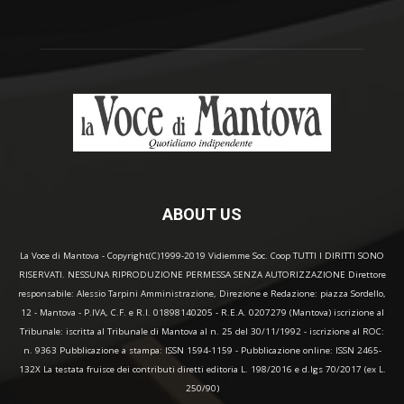
ABOUT US
La Voce di Mantova - Copyright(C)1999-2019 Vidiemme Soc. Coop TUTTI I DIRITTI SONO
RISERVATI. NESSUNA RIPRODUZIONE PERMESSA SENZA AUTORIZZAZIONE Direttore
responsabile: Alessio Tarpini Amministrazione, Direzione e Redazione: piazza Sordello,
12 - Mantova - P.IVA, C.F. e R.I. 01898140205 - R.E.A. 0207279 (Mantova) iscrizione al
Tribunale: iscritta al Tribunale di Mantova al n. 25 del 30/11/1992 - iscrizione al ROC:
n. 9363 Pubblicazione a stampa: ISSN 1594-1159 - Pubblicazione online: ISSN 2465-
132X La testata fruisce dei contributi diretti editoria L. 198/2016 e d.lgs 70/2017 (ex L.
250/90)