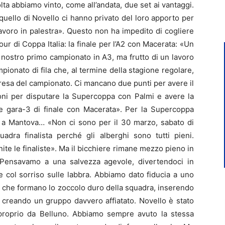
ta abbiamo vinto, come all’andata, due set ai vantaggi.
 quello di Novello ci hanno privato del loro apporto per
avoro in palestra». Questo non ha impedito di cogliere
our di Coppa Italia: la finale per l’A2 con Macerata: «Un
del nostro primo campionato in A3, ma frutto di un lavoro
mpionato di fila che, al termine della stagione regolare,
resa del campionato. Ci mancano due punti per avere il
roni per disputare la Supercoppa con Palmi e avere la
ale gara-3 di finale con Macerata». Per la Supercoppa
re a Mantova… «Non ci sono per il 30 marzo, sabato di
uadra finalista perché gli alberghi sono tutti pieni.
te le finaliste». Ma il bicchiere rimane mezzo pieno in
 «Pensavamo a una salvezza agevole, divertendoci in
 col sorriso sulle labbra. Abbiamo dato fiducia a uno
ri che formano lo zoccolo duro della squadra, inserendo
 creando un gruppo davvero affiatato. Novello è stato
proprio da Belluno. Abbiamo sempre avuto la stessa