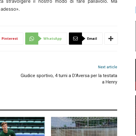
nza stravolgere il nostro modo di fare pallavolo. Ma
e adesso».
Pinterest
WhatsApp
Email
Next article
Giudice sportivo, 4 turni a D’Aversa per la testata
a Henry