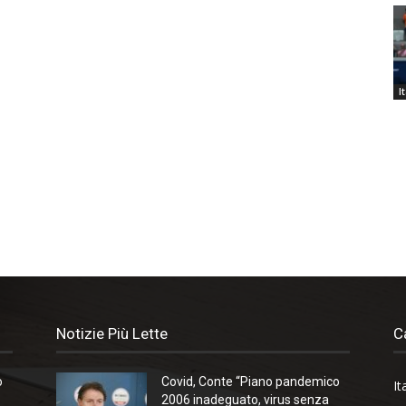
I
Notizie Più Lette
C
o
Covid, Conte “Piano pandemico
It
2006 inadeguato, virus senza