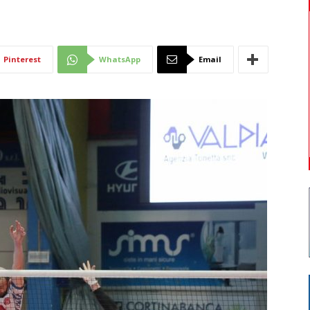
Di
Pinterest
WhatsApp
Email
Mantova