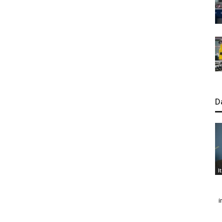
D
I
i