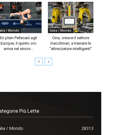
talia / Mondo
Italia / Mondo
En plein Pellacani agli
Cina, cresce il settore
Europei, il quinto oro
macchinari, a trainare le
arriva nel sincro...
“attrezzature intelligenti”
ategorie Più Lette
alia / Mondo
28313