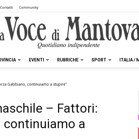
Contatti
Community
OVINCIA
EVENTI
RUBRICHE
SPORT
ITALIA /
la
“Forza Gabbiano, continuiamo a stupire”
aschile – Fattori:
Voce
, continuiamo a