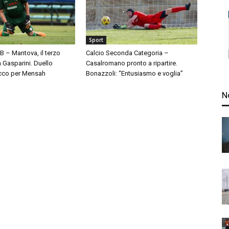
Sport
 B – Mantova, il terzo
Calcio Seconda Categoria –
à Gasparini. Duello
Casalromano pronto a ripartire.
cco per Mensah
Bonazzoli: “Entusiasmo e voglia”
N