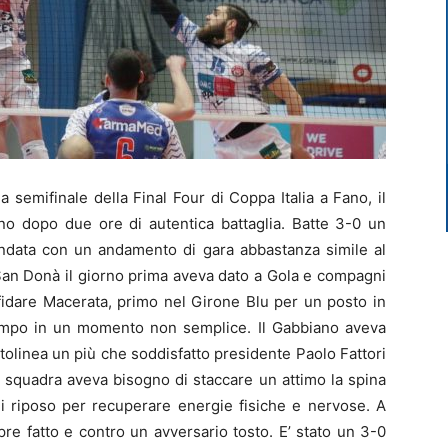
la semifinale della Final Four di Coppa Italia a Fano, il
o dopo due ore di autentica battaglia. Batte 3-0 un
l’andata con un andamento di gara abbastanza simile al
 San Donà il giorno prima aveva dato a Gola e compagni
sfidare Macerata, primo nel Girone Blu per un posto in
 campo in un momento non semplice. Il Gabbiano aveva
ttolinea un più che soddisfatto presidente Paolo Fattori
a squadra aveva bisogno di staccare un attimo la spina
di riposo per recuperare energie fisiche e nervose. A
e fatto e contro un avversario tosto. E’ stato un 3-0