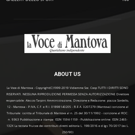
ABOUT US
La Voce di Mantova - Copyright(C)1999-2019 Vidiemme Soc. Coop TUTTI I DIRITTI SONO
RISERVATI. NESSUNA RIPRODUZIONE PERMESSA SENZA AUTORIZZAZIONE Direttore
responsabile: Alessio Tarpini Amministrazione, Direzione e Redazione: piazza Sordello,
12 - Mantova - P.IVA, C.F. e R.I. 01898140205 - R.E.A. 0207279 (Mantova) iscrizione al
Tribunale: iscritta al Tribunale di Mantova al n. 25 del 30/11/1992 - iscrizione al ROC:
n. 9363 Pubblicazione a stampa: ISSN 1594-1159 - Pubblicazione online: ISSN 2465-
132X La testata fruisce dei contributi diretti editoria L. 198/2016 e d.lgs 70/2017 (ex L.
250/90)