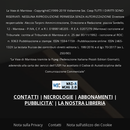
La Voce di Mantova - Copyright(C)1999-2019 Vidiemme Soc. Coop TUTTI I DIRITTI SONO
RISERVATI. NESSUNA RIPRODUZIONE PERMESSA SENZA AUTORIZZAZIONE Direttore
responsabile: Alessio Tarpini Amministrazione, Direzione e Redazione: piazza Sordello,
12 - Mantova - P.IVA, C.F. e R.I. 01898140205 - R.E.A. 0207279 (Mantova) iscrizione al
Tribunale: iscritta al Tribunale di Mantova al n. 25 del 30/11/1992 - iscrizione al ROC:
n. 9363 Pubblicazione a stampa: ISSN 1594-1159 - Pubblicazione online: ISSN 2465-
132X La testata fruisce dei contributi diretti editoria L. 198/2016 e d.lgs 70/2017 (ex L.
250/90)
“La Voce di Mantova tramite la Fipeg (Federazione Italiana Piccoli Editori Giornali),
aderendo alla carta dei servizi dell'USPI ha accettato il Codice di Autodisciplina della
Comunicazione Commerciale"
CONTATTI
|
NECROLOGIE
|
ABBONAMENTI
|
PUBBLICITA'
|
LA NOSTRA LIBRERIA
Nota sulla Privacy
Contatti
Nota sull’utilizzo dei Cookie